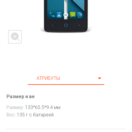
10 Мес
11 Мес
12 Мес
13 Мес
14 Мес
15 Мес
16 Мес
АТРИБУТЫ
17 Мес
CПЕЦИФИКАЦИЯ
18 Мес
Размер и ве
AКСЕССУАРЫ
19 Мес
Размер:
133*65.5*9.4 мм
ПОДДЕРЖКА
20 Мес
Вес:
135 г с батареей
21 Мес