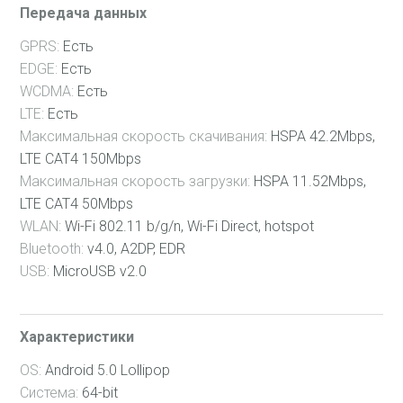
22 Мес
Передача данных
23 Мес
GPRS:
Есть
24 Мес
EDGE:
Есть
WCDMA:
Есть
25 Мес
LTE:
Есть
26 Мес
Максимальная скорость скачивания:
HSPA 42.2Mbps,
LTE CAT4 150Mbps
27 Мес
Максимальная скорость загрузки:
HSPA 11.52Mbps,
28 Мес
LTE CAT4 50Mbps
29 Мес
WLAN:
Wi-Fi 802.11 b/g/n, Wi-Fi Direct, hotspot
Bluetooth:
v4.0, A2DP, EDR
30 Мес
USB:
MicroUSB v2.0
31 Мес
32 Мес
Характеристики
33 Мес
OS:
Android 5.0 Lollipop
34 Мес
Система:
64-bit