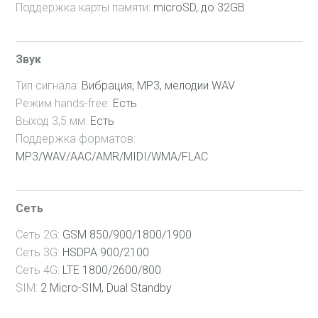
Поддержка карты памяти:
microSD, до 32GB
48 Мес
Звук
Тип сигнала:
Вибрация, MP3, мелодии WAV
Режим hands-free:
Есть
Выход 3,5 мм:
Есть
Поддержка форматов:
MP3/WAV/AAC/AMR/MIDI/WMA/FLAC
Сеть
Сеть 2G:
GSM 850/900/1800/1900
Сеть 3G:
HSDPA 900/2100
Сеть 4G:
LTE 1800/2600/800
SIM:
2 Micro-SIM, Dual Standby