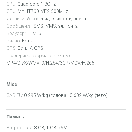
35 Мес
CPU:
Quad-core 1.3GHz
GPU:
MALIT760-MP2 500MHz
36 Мес
Датчики:
Ускорения, близости, света
37 Мес
Сообщения:
SMS, MMS, эл. почта
Браузер:
HTML5
38 Мес
Радио:
Есть
39 Мес
GPS:
Есть, A-GPS
40 Мес
Поддержка форматов видео:
MP4/DivX/WMV_9/H.264/3GP/MOV/H.265
41 Мес
42 Мес
Misc
43 Мес
SAR EU:
0.295 W/kg (голова), 0.632 W/kg (тело)
44 Мес
45 Мес
46 Мес
Память
47 Мес
Встроенная:
8 GB, 1 GB RAM