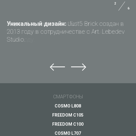
2
6
ИНСТРУКЦИЯ ПОЛЬЗОВАТЕЛЯ
Уникальный дизайн:
Just5 Brick создан в
ОПЛАТА
2013 году в сотрудничестве с Art. Lebedev
Studio.
ДОСТАВКА
Карта памяти
Карта памяти
ГАРАНТИЯ
microSDHC 16GB
microSDHC 8GB
Распродано
Распродано
MEDIA
ПОДРОБНЕЕ
ПОДРОБНЕЕ
ПРАВО НА ОТКАЗ
СМАРТФОНЫ
COSMO L808
FAQ
FREEDOM C105
FREEDOM C100
ЗАДАЙ ВОПРОС JUST5
COSMO L707