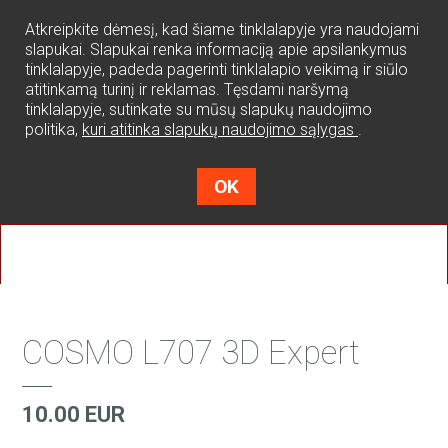
0
Atkreipkite dėmesį, kad šiame tinklalapyje yra naudojami
slapukai. Slapukai renka informaciją apie apsilankymus
tinklalapyje, padeda pagerinti tinklalapio veikimą ir siūlo
atitinkamą turinį ir reklamas. Tęsdami naršymą
tinklalapyje, sutinkate su mūsų slapukų naudojimo
politika,
kuri atitinka slapukų naudojimo sąlygas
.
OK
COSMO L707 3D Expert
10.00 EUR