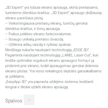
„3D Expert“ yra tobula ekrano apsauga, skirta prietaisams,
turintiems išlenktus kraštus. „3D Expert“ apsaugo didžiausią
ekrano paviršiaus plotą.
– Veiksmingiausia prietaisų ekranų, turinčių gerokai
išlenktus kraštus, ir šonų apsauga.
– Puikus jutiklinio ekrano funkcionalumas.
– Išsaugo unikalią prietaiso išvaizdą.
– Užtikrina aiškų vaizdą ir ryškias spalvas.
Medžiaga sukurta naudojant technologiją „EDGE 3D“.
Pagaminta naudojant technologiją „LAMEL Laser-Cut“, kuri
leidžia optimaliai reguliuoti ekrano apsaugos formą ir ją
priderinti prie ekrano, todėl apsaugomas gerokai didesnis
ekrano plotas. Yra visos reikalingos skylutės garsiakalbiams
ar jutikliams.
„EasyApp 3D“ yra paprasta uždėjimo sistema, leidžianti
lengvai ir tiksliai uždėti ekrano apsaugą.
Spalvos