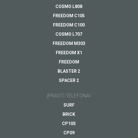
išmaniajame
COSMO L808
Apmokėjimas
Jūsų klausimas
*
telefone
FREEDOM C105
Pristatymas
Netrukus
FREEDOM C100
Garantija
COSMO L707
ŽIŪRĖTI
Kitas...
FREEDOM M303
FREEDOM X1
FREEDOM
BLASTER 2
SPACER 2
Jūsų el.pašto adresas
*
ĮPRASTI TELEFONAI
SURF
BRICK
CP10S
CP09