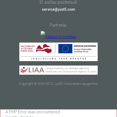
El. paštas pasiteirauti:
service@just5.com
Partneriai:
Copyright © 2009-2012 Just5. Visos teisės saugomos.
A PHP Error was encountered