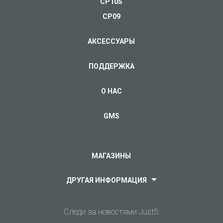
CP10S
оплаты заказа.
Карта памяти
Карта памяти
CP09
microSDHC 16GB
microSDHC 32GB
Доставка
АКСЕССУАРЫ
Распродано
Распродано
Стоимость доставки расчитывается индивидуально.
Доставка осуществляется в течении 5 дней с момента
ПОДДЕРЖКА
ПОДРОБНЕЕ
ПОДРОБНЕЕ
платежа.
О НАС
Гарантия
GMS
На все мобильные телефоны Just5 распространяется
гарантия бренда сроком 2 года.
Здесь Вы можете скачать более подробную
МАГАЗИНЫ
информацию об условиях гарантийного сервисного
обслуживания.
Карта памяти
Карта памяти
ДРУГАЯ ИНФОРМАЦИЯ
microSDHC 32GB
microSDHC 16GB
Распродано
Распродано
Media
Следи за новостями Just5: