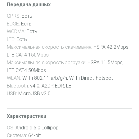
22 Мес
Передача данных
23 Мес
GPRS:
Есть
24 Мес
EDGE:
Есть
WCDMA:
Есть
25 Мес
LTE:
Есть
26 Мес
Максимальная скорость скачивания:
HSPA 42.2Mbps,
LTE CAT4 150Mbps
27 Мес
Максимальная скорость загрузки:
HSPA 11.5Mbps,
28 Мес
LTE CAT4 50Mbps
29 Мес
WLAN:
Wi-Fi 802.11 a/b/g/n, Wi-Fi Direct, hotspot
Bluetooth:
v4.0, A2DP, EDR, LE
30 Мес
USB:
MicroUSB v2.0
31 Мес
32 Мес
Характеристики
33 Мес
OS:
Android 5.0 Lollipop
34 Мес
Система:
64-bit