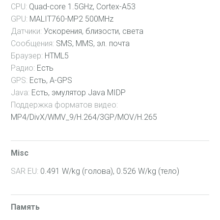
35 Мес
CPU:
Quad-core 1.5GHz, Cortex-A53
GPU:
MALIT760-MP2 500MHz
36 Мес
Датчики:
Ускорения, близости, света
37 Мес
Сообщения:
SMS, MMS, эл. почта
Браузер:
HTML5
38 Мес
Радио:
Есть
39 Мес
GPS:
Есть, A-GPS
40 Мес
Java:
Есть, эмулятор Java MIDP
Поддержка форматов видео:
41 Мес
MP4/DivX/WMV_9/H.264/3GP/MOV/H.265
42 Мес
43 Мес
Misc
44 Мес
SAR EU:
0.491 W/kg (голова), 0.526 W/kg (тело)
45 Мес
46 Мес
Память
47 Мес