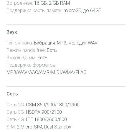
Встроенная:
16 GB, 2 GB RAM
48 Мес
Поддержка карты памяти:
microSD, до 64GB
Звук
Тип сигнала:
Вибрация, MP3, мелодии WAV
Режим hands-free:
Есть
Выход 3,5 мм:
Есть
Поддержка форматов:
MP3/WAV/AAC/AMR/MIDI/WMA/FLAC
Сеть
Сеть 2G:
GSM 850/900/1800/1900
Сеть 3G:
HSDPA 900/2100
Сеть 4G:
LTE 1800/2600/800
SIM:
2 Micro-SIM, Dual Standby