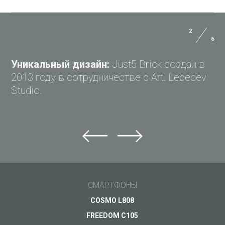
2
6
ИНСТРУКЦИЯ ПОЛЬЗОВАТЕЛЯ
Уникальный дизайн:
Just5 Brick создан в
ОПЛАТА
2013 году в сотрудничестве с Art. Lebedev
Studio.
ДОСТАВКА
Карта памяти
Карта памяти
ГАРАНТИЯ
microSDHC 16GB
microSDHC 8GB
Распродано
Распродано
MEDIA
ПОДРОБНЕЕ
ПОДРОБНЕЕ
ПРАВО НА ОТКАЗ
СМАРТФОНЫ
COSMO L808
FAQ
FREEDOM C105