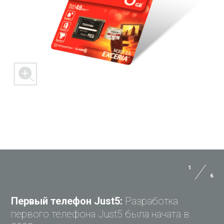
1
6
ЗАДАЙ ВОПРОС JUST5
Первый телефон Just5:
Разработка
первого телефона Just5 была начата в