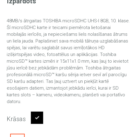
Izpārdots
48MB/s ātrgaitas TOSHIBA microSDHC UHS-I 8GB, 10. klase.
Šī microSDHC karte ir teicami piemērota lietošanai
mobilajās ierīcēs, ja nepieciešams liels nolasīšanas ātrums
un liela jauda. Paplašiniet sava mobilā tālruņa uzglabāšanas
spējas, lai varētu saglabāt savus iemīļotākos HD
izšķirtspējas video, fotoattēlus un aplikācijas. Toshiba
microSD™ kartes izmēri ir 15x11x1.0 mm, kas ļauj to ievietot
jūsu ierīcē bez jebkādām problēmām. Toshiba ātrgaitas
profesionālā microSD™ karšu sērija ietver sevī arī parocīgu
SD karšu adapteri. Tas ļauj uztvert un piekļūt kartē
esošajiem datiem, izmantojot jebkādu ierīci, kurai ir SD
kartes slots – kameru, videokameru, planšeti vai portatīvo
datoru.
Krāsas