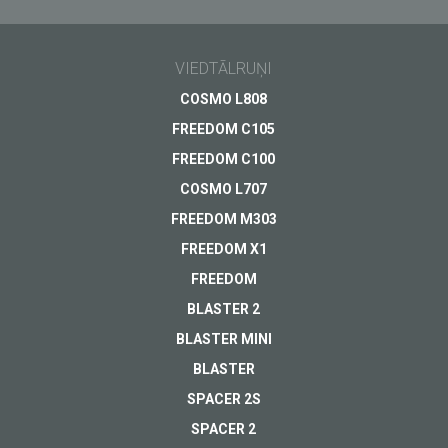
Mūsdienīgs 4G
epastā!
viedtālrunis
VIEDTĀLRUŅI
metāla korpusā
Vispārīgi jautājumi
COSMO L808
Izpārdots
Atbalsts
Tavs jautājums
*
FREEDOM C105
Apmaksa
FREEDOM C100
SKATĪT
Piegāde
COSMO L707
Garantija
FREEDOM M303
Cits...
FREEDOM X1
FREEDOM
BLASTER 2
BLASTER MINI
Tavs E-pasts
*
BLASTER
SPACER 2S
SPACER 2