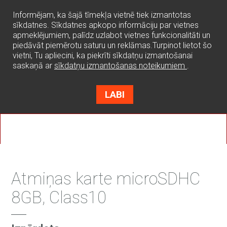
0
Informējam, ka šajā tīmekļa vietnē tiek izmantotas
sīkdatnes. Sīkdatnes apkopo informāciju par vietnes
apmeklējumiem, palīdz uzlabot vietnes funkcionalitāti un
piedāvāt piemērotu saturu un reklāmas.Turpinot lietot šo
vietni, Tu apliecini, ka piekrīti sīkdatņu izmantošanai
saskaņā ar
sīkdatņu izmantošanas noteikumiem
.
LABI
Atmiņas karte microSDHC
8GB, Class10