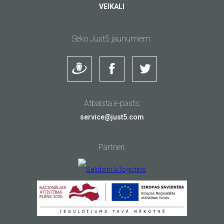
VEIKALI
Seko Just5 jaunumiem:
Atbalsta e-pasts:
service@just5.com
Partneri: