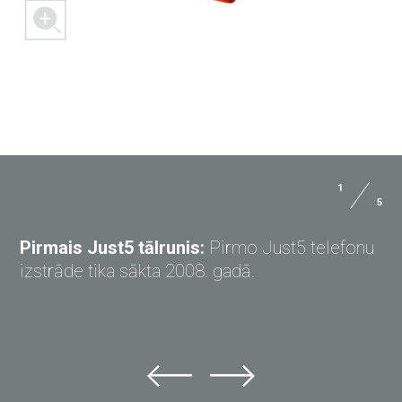
1
5
UZDOD JAUTĀJUMU JUST5
Pirmais Just5 tālrunis:
Pirmo Just5 telefonu
izstrāde tika sākta 2008. gadā.
Uzdod jautājumu Just5
Nevari atrast atbildi?
Uzdod jautājumu šeit un saņem atbildi savā