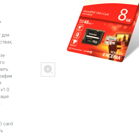
A
 для
 M303
FREEDOM X1
FREEDOM
ствах,
ьте
го
нить
графии
и
x1.0
 mini
BLASTER
SPACER 2S
ваше
.
D card
ть