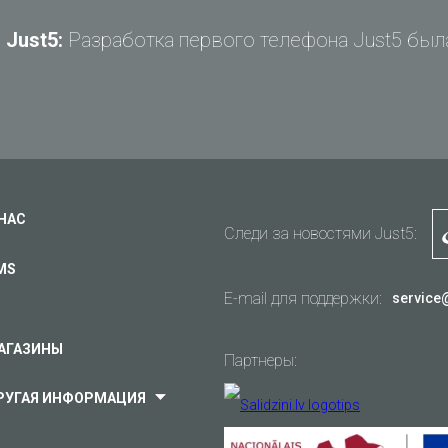
Just5:
Разработка первого телефона Just5 была
Задай вопрос Just5
Не можете найти ответ?
Задай свой вопрос и получи ответ на e-mail
Общие вопросы
Поддержка
Ваш вопрос
*
Оплата
 НАС
Следи за новостями Just5:
Доставка
MS
Гарантия
E-mail для поддержки:
service
Другое...
АГАЗИНЫ
Партнеры:
РУГАЯ ИНФОРМАЦИЯ
он в
Ваш e-mail
*
се