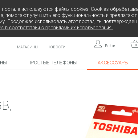
т-портале используются файлы cookies. Cookies обрабатыв
а, помогают улучшить его функциональность и предлагают
му. Продолжая использовать этот портал, ты подтверждаеш
es в соответствии с правилами их использования
.
Войти
МАГАЗИНЫ
НОВОСТИ
ОНЫ
ПРОСТЫЕ ТЕЛЕФОНЫ
АКСЕССУАРЫ
КА!
НОВИНКА!
НОВИНКА!
B,
L808
F
FREEDOM C105
BRICK
FREEDOM C100
CP10S