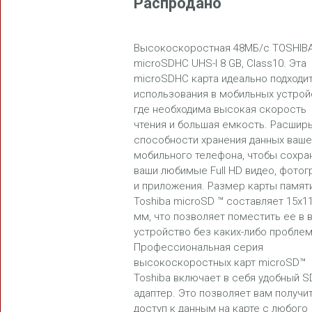
Распродано
Высокоскоростная 48МБ/с TOSHIB
microSDHC UHS-I 8 GB, Class10. Эта
microSDHC карта идеально подходит
FREEDOM
использования в мобильных устрой
где необходима высокая скорость
чтения и большая емкость. Расшир
способности хранения данных ваше
мобильного телефона, чтобы сохра
ваши любимые Full HD видео, фото
и приложения. Размер карты памят
Toshiba microSD ™ составляет 15x11
BLASTER
мм, что позволяет поместить ее в 
устройство без каких-либо проблем
Профессиональная серия
высокоскоростных карт microSD™
Toshiba включает в себя удобный S
адаптер. Это позволяет вам получи
доступ к данным на карте с любого