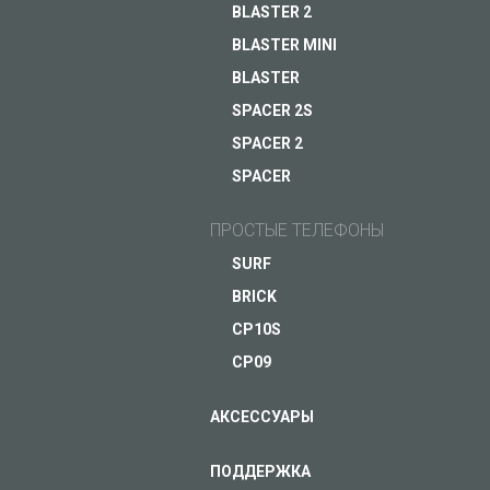
BLASTER 2
Распродано
BLASTER MINI
ЗАДАЙ ВОПРОС JUST5
BLASTER
ПОДРОБНЕЕ
SPACER 2S
SPACER 2
SPACER
ПРОСТЫЕ ТЕЛЕФОНЫ
SURF
BRICK
CP10S
CP09
АКСЕССУАРЫ
ПОДДЕРЖКА