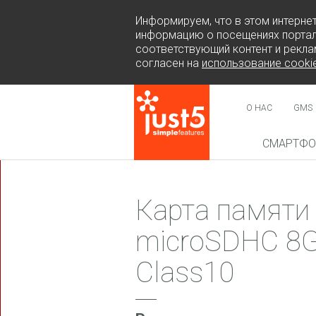
Информируем, что в этом интерне
информацию о посещениях портал
соответствующий контент и рекла
согласен на
использование cooki
О НАС
GMS
СМАРТФ
НОВИН
Карта памяти
microSDHC 8G
Class10
COSMO 
SUR