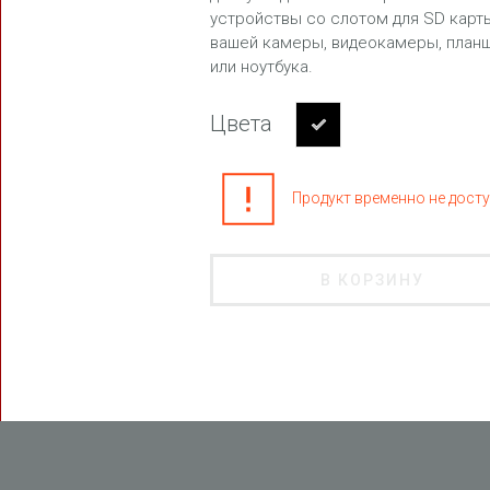
устройствы со слотом для SD карт
SPAC
вашей камеры, видеокамеры, план
или ноутбука.
Цвета
Продукт временно не досту
В КОРЗИНУ