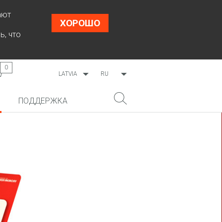
ают
ХОРОШО
ь, что
0
LATVIA
RU
WORLDWIDE
LV
ПОДДЕРЖКА
ESTONIA
EN
LITHUANIA
НОВИНКА!
ПОИСК
COSMO L707
CP09