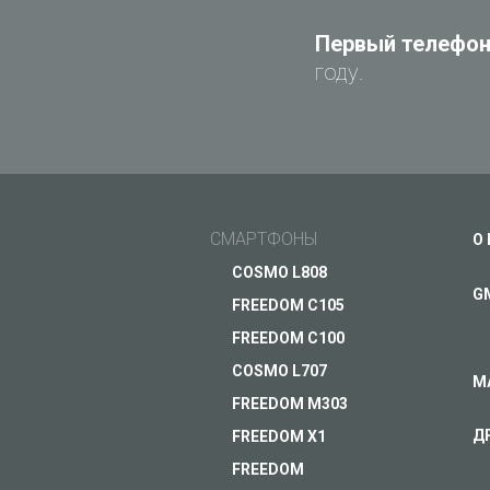
Первый телефон 
году.
СМАРТФОНЫ
О
COSMO L808
G
FREEDOM C105
FREEDOM C100
COSMO L707
М
FREEDOM M303
Д
FREEDOM X1
Современный 4G смартф
FREEDOM
металлическом корпу