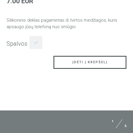
7.00 EUR
Silikoninis dėklas pagamintas iš tvirtos medžiagos, kuris
apsaugo jūsų telefoną nuo smūgio.
Spalvos
ĮDĖTI Į KREPŠELĮ
1
5
KLAUSKITE „JUST5“