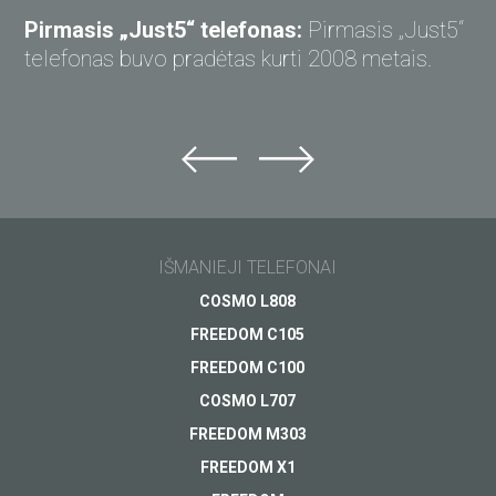
Pirmasis „Just5“ telefonas:
Pirmasis „Just5“
telefonas buvo pradėtas kurti 2008 metais.
Klauskite „Just5“
Nepavyko rasti atsakymo?
Klauskite ir gaukite atsakymą el. paštu.
Rytojaus
IŠMANIEJI TELEFONAI
inovacijos tavo
Pagalba
išmaniajame
COSMO L808
Apmokėjimas
Jūsų klausimas
*
telefone
FREEDOM C105
Pristatymas
Netrukus
FREEDOM C100
Garantija
COSMO L707
ŽIŪRĖTI
Kitas...
FREEDOM M303
FREEDOM X1