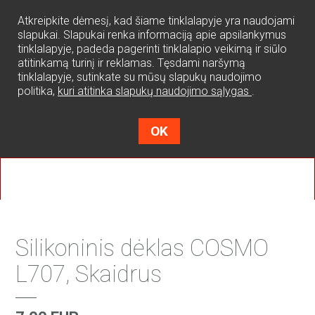
0
Atkreipkite dėmesį, kad šiame tinklalapyje yra naudojami
slapukai. Slapukai renka informaciją apie apsilankymus
tinklalapyje, padeda pagerinti tinklalapio veikimą ir siūlo
atitinkamą turinį ir reklamas. Tęsdami naršymą
tinklalapyje, sutinkate su mūsų slapukų naudojimo
politika,
kuri atitinka slapukų naudojimo sąlygas
.
OK
Silikoninis dėklas COSMO
L707, Skaidrus