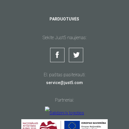
PARDUOTUVĖS
Sekite Just5 naujienas:
El. paštas pasiteirauti:
service@just5.com
Partneriai: