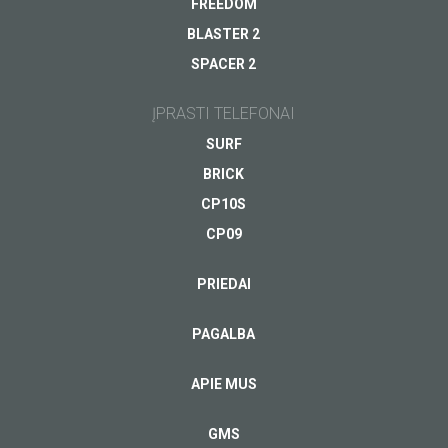
FREEDOM
BLASTER 2
SPACER 2
Jūsų el.pašto adresas
*
ĮPRASTI TELEFONAI
SURF
BRICK
CP10S
CP09
PRIEDAI
PAGALBA
APIE MUS
GMS