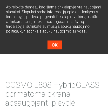
0
Atkreipkite dėmesį, kad šiame tinklalapyje yra naudojami
slapukai. Slapukai renka informaciją apie apsilankymus
tinklalapyje, padeda pagerinti tinklalapio veikimą ir siūlo
atitinkamą turinį ir reklamas. Tęsdami naršymą
tinklalapyje, sutinkate su mūsų slapukų naudojimo
politika,
kuri atitinka slapukų naudojimo sąlygas
.
OK
COSMO L808 HybridGLASS
permatoma ekraną
apsaugojanti plėvelė