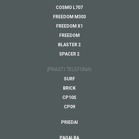
Garantija
ŽIŪRĖTI
COSMO L707
Kitas...
FREEDOM M303
FREEDOM X1
FREEDOM
BLASTER 2
SPACER 2
Jūsų el.pašto adresas
*
ĮPRASTI TELEFONAI
SURF
BRICK
CP10S
CP09
PRIEDAI
PAGALBA