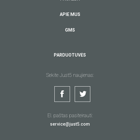
APIE MUS
GMS
PARDUOTUVĖS
Sekite Just5 naujienas:
El. paštas pasiteirauti:
service@just5.com