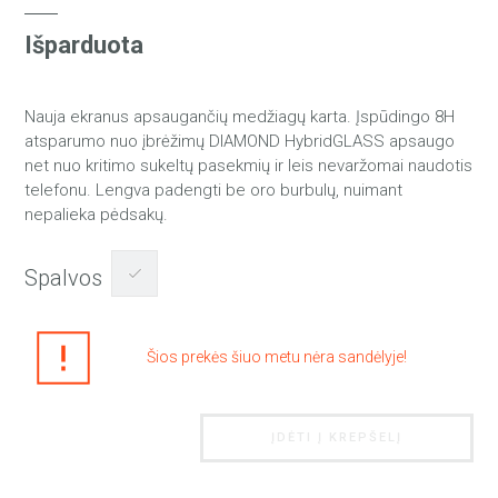
Išparduota
Nauja ekranus apsaugančių medžiagų karta. Įspūdingo 8H
atsparumo nuo įbrėžimų DIAMOND HybridGLASS apsaugo
net nuo kritimo sukeltų pasekmių ir leis nevaržomai naudotis
telefonu. Lengva padengti be oro burbulų, nuimant
nepalieka pėdsakų.
Spalvos
Šios prekės šiuo metu nėra sandėlyje!
ĮDĖTI Į KREPŠELĮ