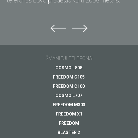
telefonas buvo pradėtas kurti 2008 metais.
Klauskite „Just5“
Nepavyko rasti atsakymo?
Klauskite ir gaukite atsakymą el. paštu.
IŠMANIEJI TELEFONAI
Pagalba
COSMO L808
Apmokėjimas
Jūsų klausimas
*
FREEDOM C105
Pristatymas
FREEDOM C100
Garantija
COSMO L707
Kitas...
FREEDOM M303
FREEDOM X1
FREEDOM
BLASTER 2