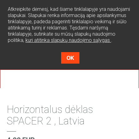
0
Atkreipkite dėmesį, kad šiame tinklalapyje yra naudojami
slapukai. Slapukai renka informaciją apie apsilankymus
tinklalapyje, padeda pagerinti tinklalapio veikimą ir siūlo
atitinkamą turinį ir reklamas. Tęsdami naršymą
tinklalapyje, sutinkate su mūsų slapukų naudojimo
politika,
kuri atitinka slapukų naudojimo sąlygas
.
OK
Horizontalus dėklas
SPACER 2 , Latvia