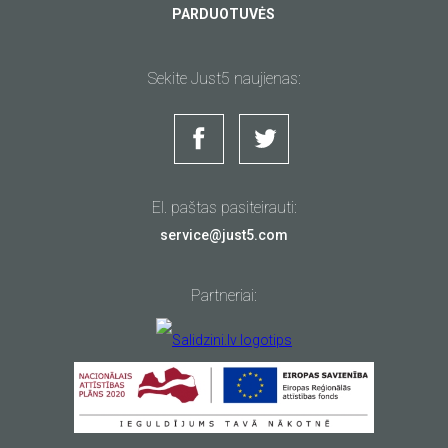
PARDUOTUVĖS
Sekite Just5 naujienas:
El. paštas pasiteirauti:
service@just5.com
Partneriai: