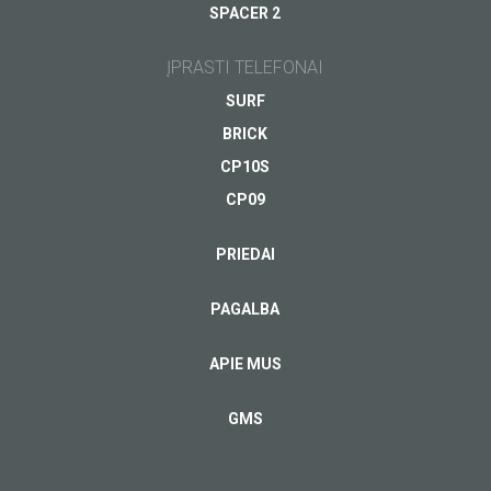
SPACER 2
Jūsų el.pašto adresas
*
ĮPRASTI TELEFONAI
SURF
BRICK
CP10S
CP09
PRIEDAI
PAGALBA
APIE MUS
GMS