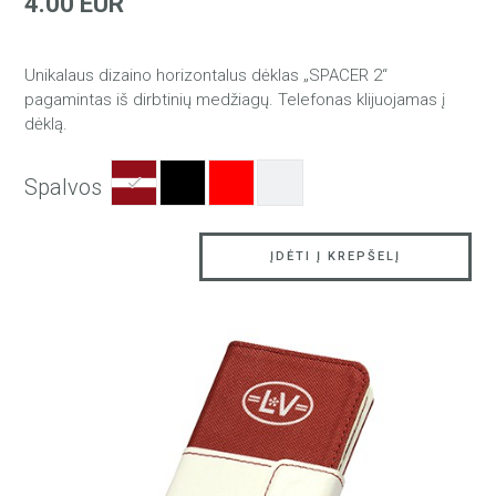
4.00 EUR
Unikalaus dizaino horizontalus dėklas „SPACER 2“
pagamintas iš dirbtinių medžiagų. Telefonas klijuojamas į
dėklą.
Spalvos
ĮDĖTI Į KREPŠELĮ