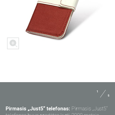
1
5
KLAUSKITE „JUST5“
Pirmasis „Just5“ telefonas:
Pirmasis „Just5“