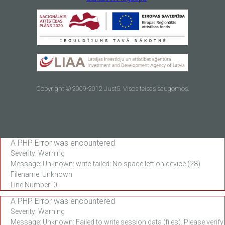
Copyright © 2009-2012 Just5. Visos teisės saugomos.
A PHP Error was encountered
Severity: Warning
Message: Unknown: write failed: No space left on device (28)
Filename: Unknown
Line Number: 0
A PHP Error was encountered
Severity: Warning
Message: Unknown: Failed to write session data (files). Please verify