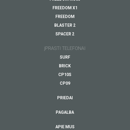
FREEDOM X1
FREEDOM
BLASTER 2
SPACER 2
Jūsų el.pašto adresas
*
ĮPRASTI TELEFONAI
SURF
BRICK
CP10S
CP09
PRIEDAI
PAGALBA
APIE MUS