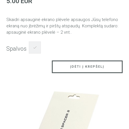
5.00 EUR
Skaidri apsauginė ekrano plėvele apsaugos Jūsų telefono
ekraną nuo įbrėžimų ir pirštų atspaudų. Komplektą sudaro:
apsauginė ekrano plėvelė – 2 vnt..
Spalvos
ĮDĖTI Į KREPŠELĮ