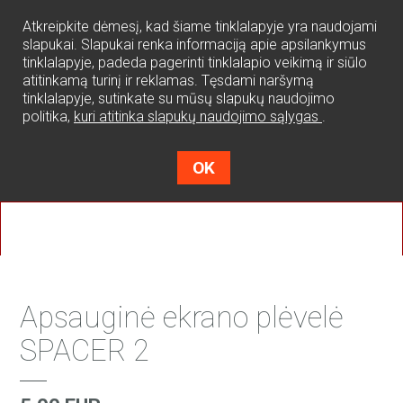
0
Atkreipkite dėmesį, kad šiame tinklalapyje yra naudojami
slapukai. Slapukai renka informaciją apie apsilankymus
tinklalapyje, padeda pagerinti tinklalapio veikimą ir siūlo
atitinkamą turinį ir reklamas. Tęsdami naršymą
tinklalapyje, sutinkate su mūsų slapukų naudojimo
politika,
kuri atitinka slapukų naudojimo sąlygas
.
OK
Apsauginė ekrano plėvelė
SPACER 2