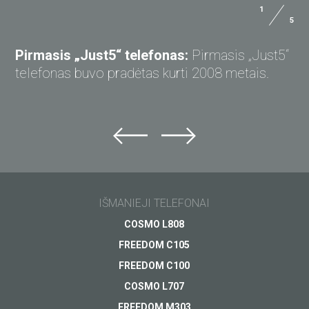
1
5
KLAUSKITE „JUST5“
Pirmasis „Just5“ telefonas:
Pirmasis „Just5“
telefonas buvo pradėtas kurti 2008 metais.
Klauskite „Just5“
Nepavyko rasti atsakymo?
Klauskite ir gaukite atsakymą el. paštu.
IŠMANIEJI TELEFONAI
Pagalba
COSMO L808
Apmokėjimas
Jūsų klausimas
*
FREEDOM C105
Pristatymas
FREEDOM C100
Garantija
COSMO L707
Kitas...
FREEDOM M303