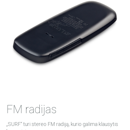
FM radijas
„SURF“ turi stereo FM radiją, kurio galima klausytis