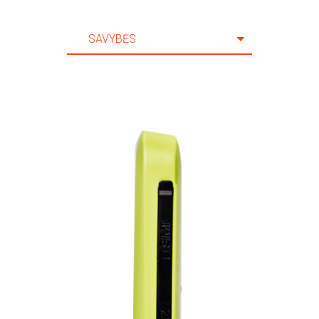
SAVYBĖS
SAVYBĖS
SPECIFIKACIJA
AKSESUARAI
PAGALBA