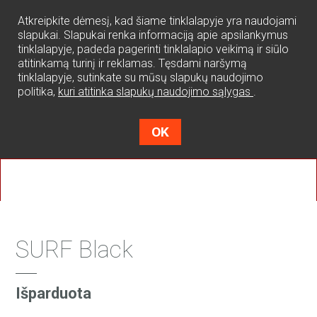
0
Atkreipkite dėmesį, kad šiame tinklalapyje yra naudojami
slapukai. Slapukai renka informaciją apie apsilankymus
tinklalapyje, padeda pagerinti tinklalapio veikimą ir siūlo
atitinkamą turinį ir reklamas. Tęsdami naršymą
tinklalapyje, sutinkate su mūsų slapukų naudojimo
politika,
kuri atitinka slapukų naudojimo sąlygas
.
OK
SURF Black
Išparduota