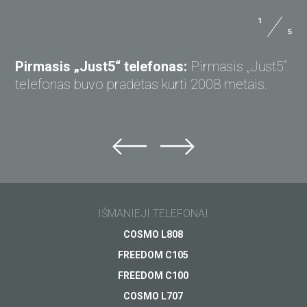
1
5
Dydis:
114.7x46.3x9.2 mm
VARTOTOJO INSTRUKCIJA
Svoris:
46.4 g
Pirmasis „Just5“ telefonas:
Pirmasis „Just5“
APMOKĖJIMAS
telefonas buvo pradėtas kurti 2008 metais.
PRISTATYMAS
32+24 Mb
Just5 Ultraslim
GARANTIJA
įkroviklis
6600mAh
SPAUDAI
Išparduota
Micro 5Pin
IŠMANIEJI TELEFONAI
TEISĘ ATSISAKYTI
ŽIŪRĖTI
COSMO L808
FREEDOM C105
FAQ
FREEDOM C100
Ausinių/garso jungtis:
Nėra
COSMO L707
Garsiakalbis:
Yra
KLAUSKITE „JUST5“