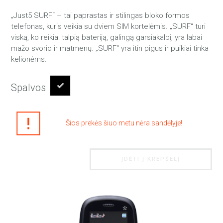
„Just5 SURF“ – tai paprastas ir stilingas bloko formos
telefonas, kuris veikia su dviem SIM kortelėmis. „SURF“ turi
viską, ko reikia: talpią bateriją, galingą garsiakalbį, yra labai
mažo svorio ir matmenų. „SURF“ yra itin pigus ir puikiai tinka
kelionėms.
Spalvos
Šios prekės šiuo metu nėra sandėlyje!
ĮDĖTI Į KREPŠELĮ