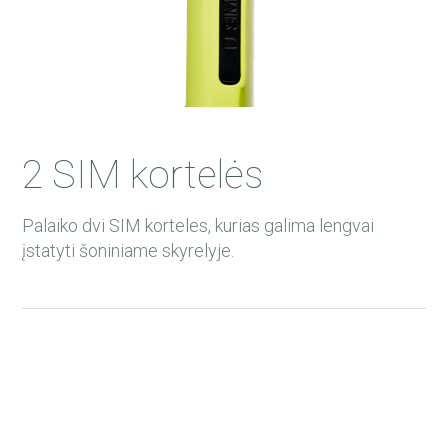
2 SIM kortelės
Palaiko dvi SIM korteles, kurias galima lengvai
įstatyti šoniniame skyrelyje.