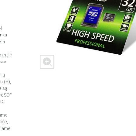
I
 M303
FREEDOM X1
FREEDOM
inka
kia
intį ir
sius
lių
m (S),
R 2
aisą.
croSD™
SD
iame
oje,
iniame