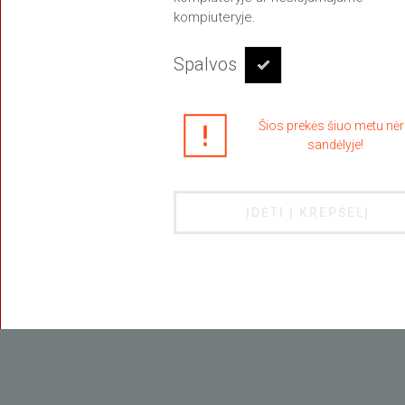
kompiuteryje.
Spalvos
Šios prekės šiuo metu nė
sandėlyje!
ĮDĖTI Į KREPŠELĮ