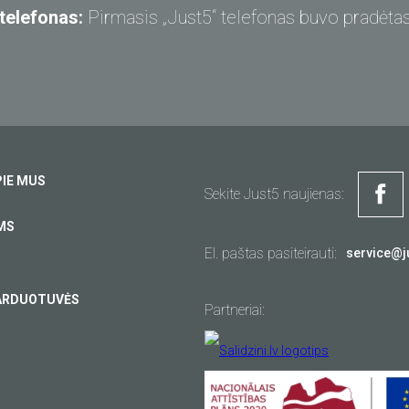
 telefonas:
Pirmasis „Just5“ telefonas buvo pradėtas
Klauskite „Just5“
Nepavyko rasti atsakymo?
Klauskite ir gaukite atsakymą el. paštu.
Pagalba
Apmokėjimas
Jūsų klausimas
*
Pristatymas
PIE MUS
Sekite Just5 naujienas:
Garantija
MS
Kitas...
El. paštas pasiteirauti:
service@j
ARDUOTUVĖS
Partneriai:
sis
Jūsų el.pašto adresas
*
usu