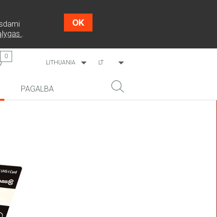
OK
Tęsdami
sąlygas
.
0
LITHUANIA
LT
WORLDWIDE
EN
PAGALBA
ESTONIA
RU
LATVIA
NAUJIENA!
PAIEŠKA
COSMO L707
CP09