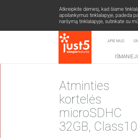
Atkreipkite dėmesį, kad šiame tinkla
apsilankymus tinklalapyje, padeda page
naršymą tinklalapyje, sutinkate su m
APIE MUS
G
IŠMANIEJ
NAUJIE
Atminties
kortelės
microSDHC
COSMO 
SUR
32GB, Class10