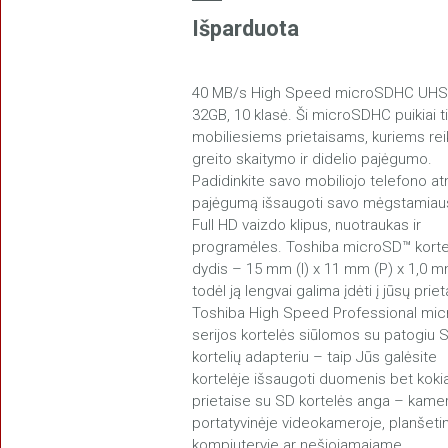
Išparduota
40 MB/s High Speed microSDHC UHS-
FREEDOM
32GB, 10 klasė. Ši microSDHC puikiai t
mobiliesiems prietaisams, kuriems rei
greito skaitymo ir didelio pajėgumo.
Padidinkite savo mobiliojo telefono atm
pajėgumą išsaugoti savo mėgstamiau
Full HD vaizdo klipus, nuotraukas ir
programėles. Toshiba microSD™ korte
dydis – 15 mm (I) x 11 mm (P) x 1,0 m
SPACE
todėl ją lengvai galima įdėti į jūsų priet
Toshiba High Speed Professional mi
serijos kortelės siūlomos su patogiu 
kortelių adapteriu – taip Jūs galėsite
kortelėje išsaugoti duomenis bet kok
prietaise su SD kortelės anga – kamer
portatyvinėje videokameroje, planšet
kompiuteryje ar nešiojamajame