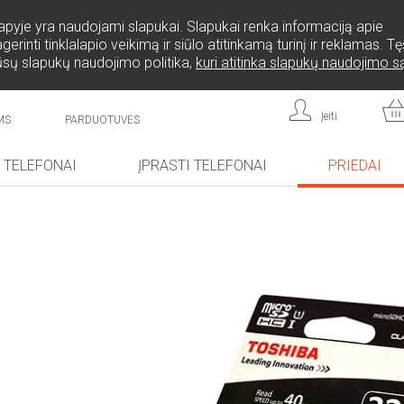
lapyje yra naudojami slapukai. Slapukai renka informaciją apie
rinti tinklalapio veikimą ir siūlo atitinkamą turinį ir reklamas. 
ūsų slapukų naudojimo politika,
kuri atitinka slapukų naudojimo 
Įeiti
MS
PARDUOTUVĖS
I TELEFONAI
ĮPRASTI TELEFONAI
PRIEDAI
NA!
NAUJIENA!
NAUJIENA!
L808
F
FREEDOM C105
BRICK
FREEDOM C100
CP10S