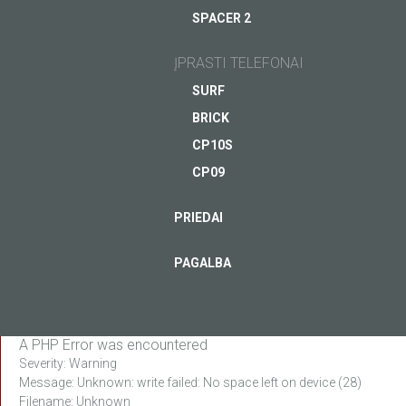
Išparduota
SPACER 2
KLAUSKITE „JUST5“
ŽIŪRĖTI
ĮPRASTI TELEFONAI
SURF
BRICK
CP10S
CP09
PRIEDAI
PAGALBA
A PHP Error was encountered
Severity: Warning
Message: Unknown: write failed: No space left on device (28)
Filename: Unknown