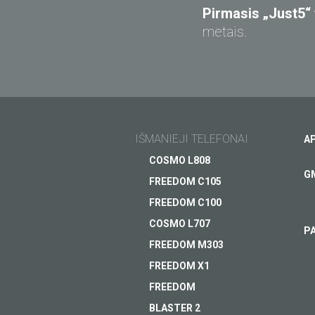
Pirmasis „Just5“
metais.
IŠMANIEJI TELEFONAI
A
COSMO L808
G
FREEDOM C105
FREEDOM C100
COSMO L707
P
FREEDOM M303
FREEDOM X1
Šiuolaikiškas 4G išmanu
FREEDOM
telefonas metaliniu korp
BLASTER 2