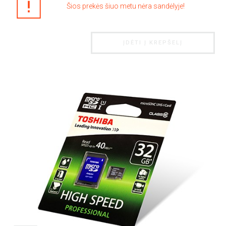
Šios prekės šiuo metu nėra sandėlyje!
ĮDĖTI Į KREPŠELĮ