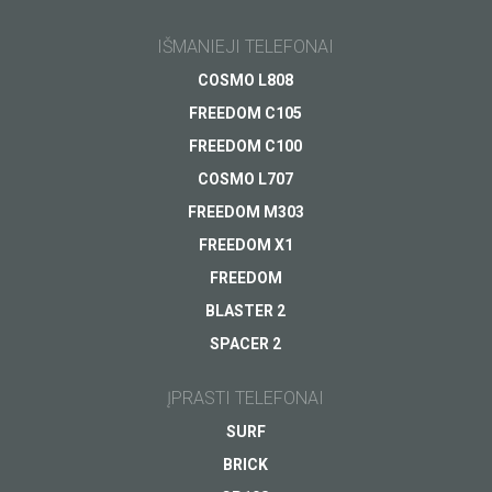
Šiuolaikiškas 4G
IŠMANIEJI TELEFONAI
išmanusis
Pagalba
telefonas
COSMO L808
Apmokėjimas
Jūsų klausimas
*
metaliniu korpusu
FREEDOM C105
Pristatymas
Išparduota
FREEDOM C100
Garantija
COSMO L707
ŽIŪRĖTI
Kitas...
FREEDOM M303
FREEDOM X1
FREEDOM
BLASTER 2
SPACER 2
Jūsų el.pašto adresas
*
ĮPRASTI TELEFONAI
SURF
BRICK