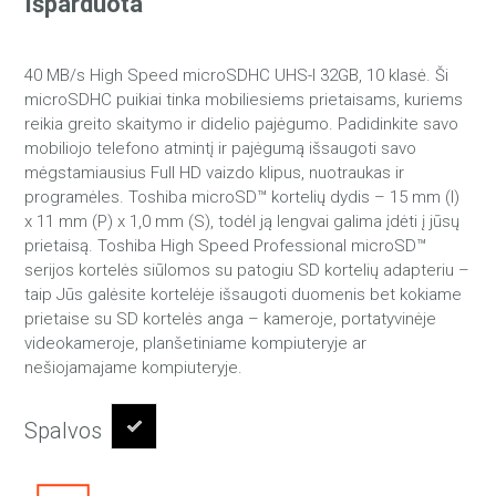
Išparduota
40 MB/s High Speed microSDHC UHS-I 32GB, 10 klasė. Ši
microSDHC puikiai tinka mobiliesiems prietaisams, kuriems
reikia greito skaitymo ir didelio pajėgumo. Padidinkite savo
mobiliojo telefono atmintį ir pajėgumą išsaugoti savo
mėgstamiausius Full HD vaizdo klipus, nuotraukas ir
programėles. Toshiba microSD™ kortelių dydis – 15 mm (I)
x 11 mm (P) x 1,0 mm (S), todėl ją lengvai galima įdėti į jūsų
prietaisą. Toshiba High Speed Professional microSD™
serijos kortelės siūlomos su patogiu SD kortelių adapteriu –
taip Jūs galėsite kortelėje išsaugoti duomenis bet kokiame
prietaise su SD kortelės anga – kameroje, portatyvinėje
videokameroje, planšetiniame kompiuteryje ar
nešiojamajame kompiuteryje.
Spalvos