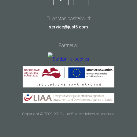
El. paštas pasiteirauti:
service@just5.com
Partneriai:
Copyright © 2009-2012 Just5. Visos teisės saugomos.