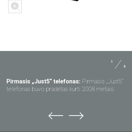
1
5
KLAUSKITE „JUST5“
Pirmasis „Just5“ telefonas:
Pirmasis „Just5“
telefonas buvo pradėtas kurti 2008 metais.
Klauskite „Just5“
Nepavyko rasti atsakymo?
Klauskite ir gaukite atsakymą el. paštu.