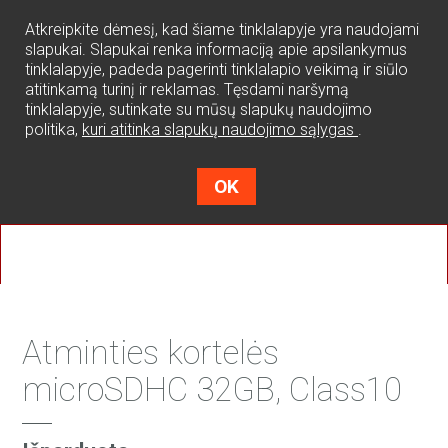
0
Atkreipkite dėmesį, kad šiame tinklalapyje yra naudojami
slapukai. Slapukai renka informaciją apie apsilankymus
tinklalapyje, padeda pagerinti tinklalapio veikimą ir siūlo
atitinkamą turinį ir reklamas. Tęsdami naršymą
tinklalapyje, sutinkate su mūsų slapukų naudojimo
politika,
kuri atitinka slapukų naudojimo sąlygas
.
OK
Atminties kortelės
microSDHC 32GB, Class10