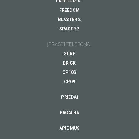
FREEDOM X1
FREEDOM
BLASTER 2
SPACER 2
Jūsų el.pašto adresas
*
ĮPRASTI TELEFONAI
SURF
BRICK
CP10S
Dėmesingas
Rytojaus
užimtos
inovacijos tavo
CP09
kasdienybės
išmaniajame
pagalbininkas
telefone
PRIEDAI
Netrukus
Netrukus
PAGALBA
ŽIŪRĖTI
ŽIŪRĖTI
APIE MUS