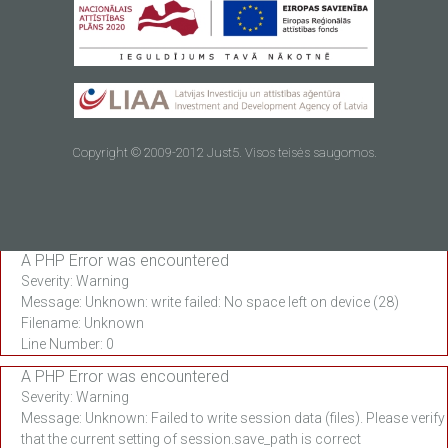
Copyright © 2009-2012 Just5. Visos teisės saugomos.
A PHP Error was encountered
Išmanusis
Galingas 4G
Severity: Warning
telefonas
išmanusis
Message: Unknown: write failed: No space left on device (28)
kiekvienai dienai
telefonas
Filename: Unknown
Line Number: 0
Kaina 119.00 EUR
Išparduota
A PHP Error was encountered
Severity: Warning
ŽIŪRĖTI
ŽIŪRĖTI
Message: Unknown: Failed to write session data (files). Please verify
that the current setting of session.save_path is correct