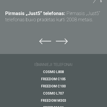
5
KLAUSKITE „JUST5“
Pirmasis „Just5“ telefonas:
Pirmasis „Just5“
telefonas buvo pradėtas kurti 2008 metais.
Klauskite „Just5“
Nepavyko rasti atsakymo?
Klauskite ir gaukite atsakymą el. paštu.
Sodrios
IŠMANIEJI TELEFONAI
kasdienybės
Lengvas, patogus
Pagalba
asistentas
ir parankus
COSMO L808
Apmokėjimas
Jūsų klausimas
*
FREEDOM C105
Netrukus
Kaina 69.00 EUR
Pristatymas
FREEDOM C100
Garantija
ŽIŪRĖTI
ŽIŪRĖTI
COSMO L707
Kitas...
FREEDOM M303