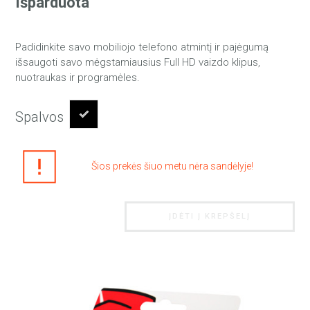
Išparduota
Padidinkite savo mobiliojo telefono atmintį ir pajėgumą
išsaugoti savo mėgstamiausius Full HD vaizdo klipus,
nuotraukas ir programėles.
Spalvos
Šios prekės šiuo metu nėra sandėlyje!
ĮDĖTI Į KREPŠELĮ