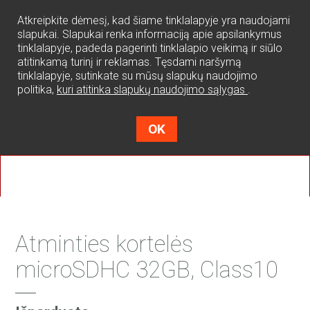
0
Atkreipkite dėmesį, kad šiame tinklalapyje yra naudojami
slapukai. Slapukai renka informaciją apie apsilankymus
tinklalapyje, padeda pagerinti tinklalapio veikimą ir siūlo
atitinkamą turinį ir reklamas. Tęsdami naršymą
tinklalapyje, sutinkate su mūsų slapukų naudojimo
politika,
kuri atitinka slapukų naudojimo sąlygas
.
OK
Atminties kortelės
microSDHC 32GB, Class10