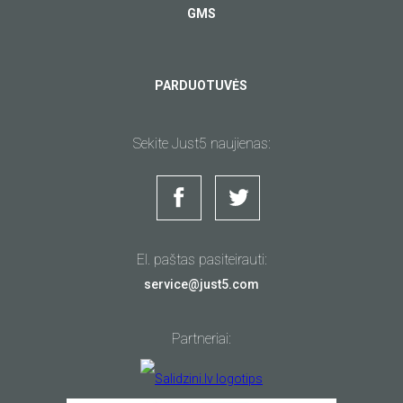
GMS
PARDUOTUVĖS
Sekite Just5 naujienas:
Šiuolaikiškas 4G
Labai galingas
išmanusis
išmanusis
El. paštas pasiteirauti:
telefonas
telefonas su
service@just5.com
metaliniu korpusu
didele atmintimi.
Išparduota
Kaina 129.00 EUR
Partneriai:
ŽIŪRĖTI
ŽIŪRĖTI