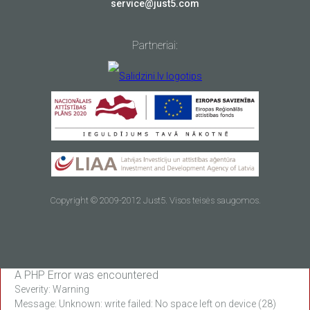
service@just5.com
Partneriai:
Copyright © 2009-2012 Just5. Visos teisės saugomos.
A PHP Error was encountered
Severity: Warning
Message: Unknown: write failed: No space left on device (28)