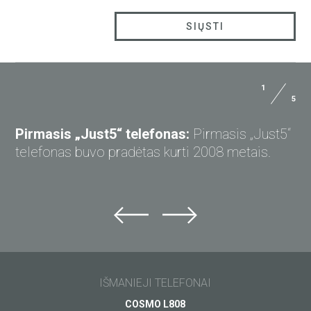
1
5
Pirmasis „Just5“ telefonas:
Pirmasis „Just5“
telefonas buvo pradėtas kurti 2008 metais.
IŠMANIEJI TELEFONAI
COSMO L808