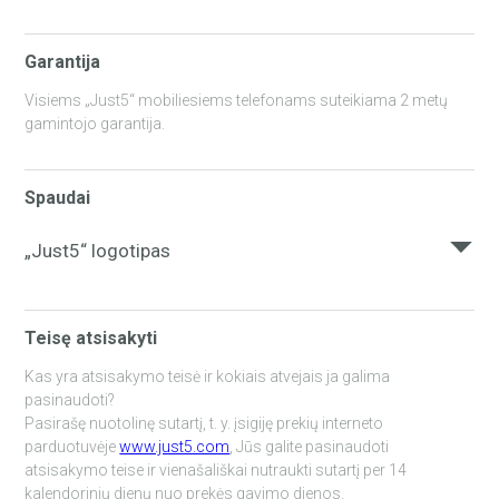
Garantija
Visiems „Just5“ mobiliesiems telefonams suteikiama 2 metų
gamintojo garantija.
Spaudai
„Just5“ logotipas
Čia galite parsisiųsti „Just5“ logotipą.
Teisę atsisakyti
JUST5_LOGO_ORANGE_RGB.JPG
Kas yra atsisakymo teisė ir kokiais atvejais ja galima
pasinaudoti?
Pasirašę nuotolinę sutartį, t. y. įsigiję prekių interneto
parduotuvėje
www.just5.com
, Jūs galite pasinaudoti
atsisakymo teise ir vienašališkai nutraukti sutartį per 14
kalendorinių dienų nuo prekės gavimo dienos.