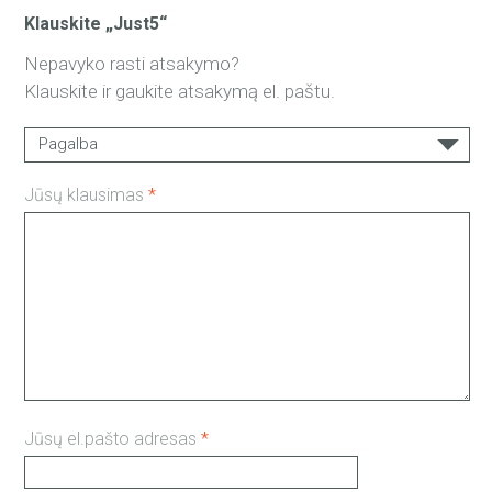
„Hand counter“ – paprastas ir lengvai naudojama
Klauskite „Just5“
skaičiuoklė.
Nepavyko rasti atsakymo?
Klauskite ir gaukite atsakymą el. paštu.
Pagalba
Apmokėjimas
Jūsų klausimas
*
Pristatymas
Garantija
Kitas...
Jūsų el.pašto adresas
*