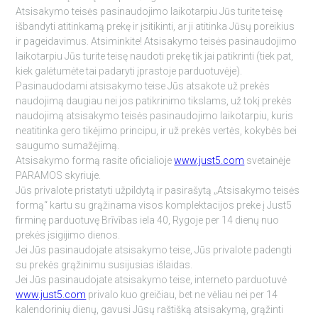
Atsisakymo teisės pasinaudojimo laikotarpiu Jūs turite teisę
išbandyti atitinkamą prekę ir įsitikinti, ar ji atitinka Jūsų poreikius
ir pageidavimus. Atsiminkite! Atsisakymo teisės pasinaudojimo
laikotarpiu Jūs turite teisę naudoti prekę tik jai patikrinti (tiek pat,
kiek galėtumėte tai padaryti įprastoje parduotuvėje).
Pasinaudodami atsisakymo teise Jūs atsakote už prekės
naudojimą daugiau nei jos patikrinimo tikslams, už tokį prekės
naudojimą atsisakymo teisės pasinaudojimo laikotarpiu, kuris
neatitinka gero tikėjimo principu, ir už prekės vertės, kokybės bei
saugumo sumažėjimą.
Atsisakymo formą rasite oficialioje
www.just5.com
svetainėje
PARAMOS skyriuje.
Jūs privalote pristatyti užpildytą ir pasirašytą „Atsisakymo teisės
formą“ kartu su grąžinama visos komplektacijos preke į Just5
firminę parduotuvę Brīvības iela 40, Rygoje per 14 dienų nuo
prekės įsigijimo dienos.
Jei Jūs pasinaudojate atsisakymo teise, Jūs privalote padengti
su prekės grąžinimu susijusias išlaidas.
Jei Jūs pasinaudojate atsisakymo teise, interneto parduotuvė
www.just5.com
privalo kuo greičiau, bet ne vėliau nei per 14
kalendorinių dienų, gavusi Jūsų raštišką atsisakymą, grąžinti