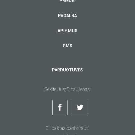
PRIEDAI
PAGALBA
APIE MUS
GMS
PARDUOTUVĖS
Sekite Just5 naujienas:
El. paštas pasiteirauti: