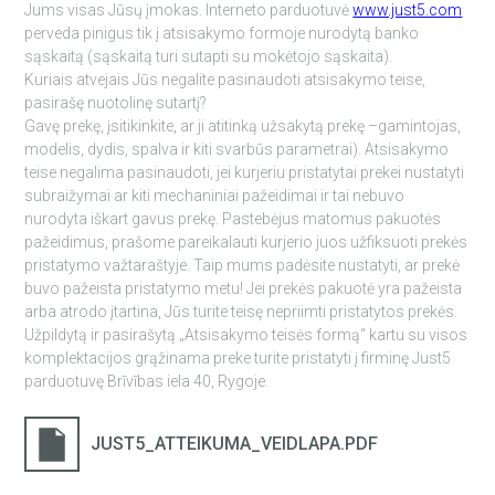
Jums visas Jūsų įmokas. Interneto parduotuvė
www.just5.com
perveda pinigus tik į atsisakymo formoje nurodytą banko
sąskaitą (sąskaitą turi sutapti su mokėtojo sąskaita).
Kuriais atvejais Jūs negalite pasinaudoti atsisakymo teise,
pasirašę nuotolinę sutartį?
Gavę prekę, įsitikinkite, ar ji atitinką užsakytą prekę –gamintojas,
modelis, dydis, spalva ir kiti svarbūs parametrai). Atsisakymo
teise negalima pasinaudoti, jei kurjeriu pristatytai prekei nustatyti
subraižymai ar kiti mechaniniai pažeidimai ir tai nebuvo
nurodyta iškart gavus prekę. Pastebėjus matomus pakuotės
pažeidimus, prašome pareikalauti kurjerio juos užfiksuoti prekės
pristatymo važtaraštyje. Taip mums padėsite nustatyti, ar prekė
buvo pažeista pristatymo metu! Jei prekės pakuotė yra pažeista
arba atrodo įtartina, Jūs turite teisę nepriimti pristatytos prekės.
Užpildytą ir pasirašytą „Atsisakymo teisės formą“ kartu su visos
komplektacijos grąžinama preke turite pristatyti į firminę Just5
parduotuvę Brīvības iela 40, Rygoje.
JUST5_ATTEIKUMA_VEIDLAPA.PDF