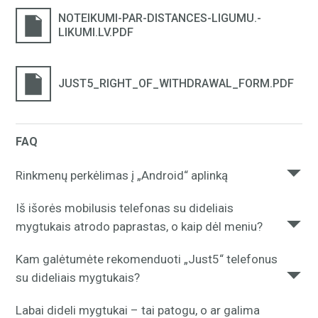
NOTEIKUMI-PAR-DISTANCES-LIGUMU.-
LIKUMI.LV.PDF
JUST5_RIGHT_OF_WITHDRAWAL_FORM.PDF
FAQ
Rinkmenų perkėlimas į „Android“ aplinką
„Android“ įrenginio rinkmenoms peržiūrėti ir joms
Iš išorės mobilusis telefonas su dideliais
perkelti į „Mac“ kompiuterinių įrenginių aplinką prašom
mygtukais atrodo paprastas, o kaip dėl meniu?
parsisiųsti
šį „Mac“ kompiuteriams skirtą priedą.
Mobiliojo telefono meniu yra paprastas, bet kurią
Kam galėtumėte rekomenduoti „Just5“ telefonus
funkciją galima pasiekti per ne daugiau kaip 2–3
su dideliais mygtukais?
veiksmus.
Visiems kūrybingiems žmonėms patiks dizainas,
Labai dideli mygtukai – tai patogu, o ar galima
neįprastos korpusų spalvos ir originalumas – „Just5“