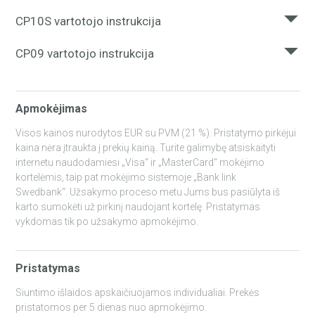
SPACER_USER_MANUAL_EN_LV_LT_RU.PD
Čia galite parsisiųsti telefono „BRICK“ naudojimo
CP10S vartotojo instrukcija
instrukciją
SURF_USERS_MANUAL.PDF
Čia galite parsisiųsti telefono „CP10S“ naudojimo
CP09 vartotojo instrukcija
instrukciją
BRICK_MANUAL_MULTI_2.PDF
Čia galite parsisiųsti telefono „CP09“ naudojimo
instrukciją
CP10S_MANUAL_EN_EST_LT_UKR_RU.PDF
Apmokėjimas
CP09_MANUAL_RU_UKR_EN.PDF
Visos kainos nurodytos EUR su PVM (21 %). Pristatymo pirkėjui
kaina nėra įtraukta į prekių kainą. Turite galimybę atsiskaityti
internetu naudodamiesi „Visa“ ir „MasterCard“ mokėjimo
kortelėmis, taip pat mokėjimo sistemoje „Bank link
Swedbank“. Užsakymo proceso metu Jums bus pasiūlyta iš
karto sumokėti už pirkinį naudojant kortelę. Pristatymas
vykdomas tik po užsakymo apmokėjimo.
Pristatymas
Siuntimo išlaidos apskaičiuojamos individualiai. Prekės
pristatomos per 5 dienas nuo apmokėjimo.