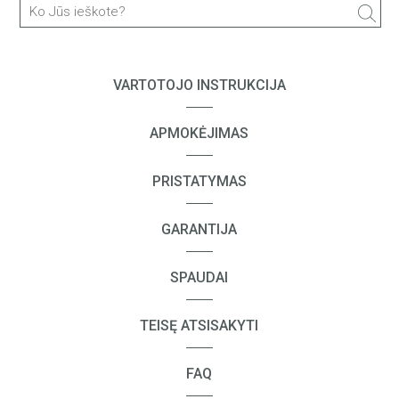
BRICK
CP10S
VARTOTOJO INSTRUKCIJA
CP09
SURF
APMOKĖJIMAS
SPACER 2
PRISTATYMAS
Spacer 2S
BLASTER
GARANTIJA
BLASTER mini
BLASTER 2
SPAUDAI
FREEDOM
TEISĘ ATSISAKYTI
FREEDOM X1
FREEDOM M303
FAQ