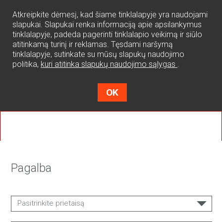
0
Atkreipkite dėmesį, kad šiame tinklalapyje yra naudojami
slapukai. Slapukai renka informaciją apie apsilankymus
tinklalapyje, padeda pagerinti tinklalapio veikimą ir siūlo
atitinkamą turinį ir reklamas. Tęsdami naršymą
tinklalapyje, sutinkate su mūsų slapukų naudojimo
politika,
kuri atitinka slapukų naudojimo sąlygas
.
OK
Pagalba
Pasitrinkite prietaisą
SPACER