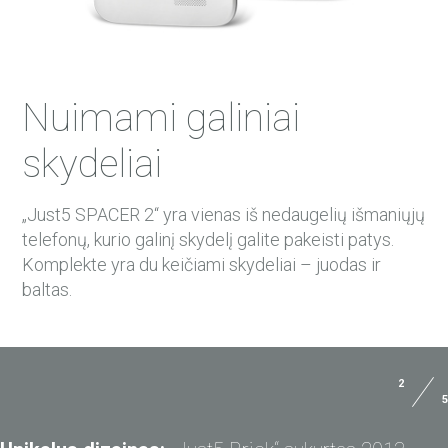
Nuimami galiniai
skydeliai
„Just5 SPACER 2“ yra vienas iš nedaugelių išmaniųjų
telefonų, kurio galinį skydelį galite pakeisti patys.
Komplekte yra du keičiami skydeliai – juodas ir
baltas.
2
5
Dydis:
141.7x73x9.0 mm
VARTOTOJO INSTRUKCIJA
Svoris:
170 g