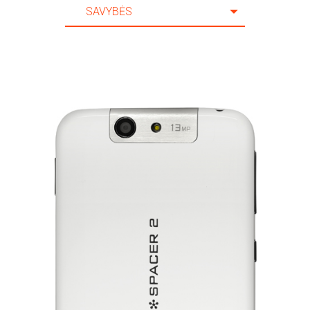
SAVYBĖS
20 Mėn.
SAVYBĖS
21 Mėn.
SPECIFIKACIJA
22 Mėn.
AKSESUARAI
23 Mėn.
PAGALBA
24 Mėn.
25 Mėn.
26 Mėn.
27 Mėn.
28 Mėn.
29 Mėn.
30 Mėn.
31 Mėn.
32 Mėn.