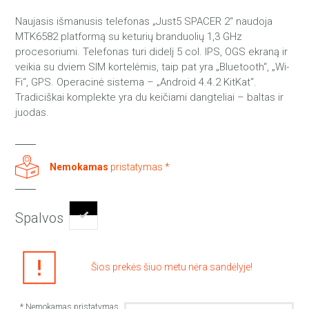
Naujasis išmanusis telefonas „Just5 SPACER 2“ naudoja
MTK6582 platformą su keturių branduolių 1,3 GHz
procesoriumi. Telefonas turi didelį 5 col. IPS, OGS ekraną ir
veikia su dviem SIM kortelėmis, taip pat yra „Bluetooth“, „Wi-
Fi“, GPS. Operacinė sistema – „Android 4.4.2 KitKat“.
Tradiciškai komplekte yra du keičiami dangteliai – baltas ir
juodas.
Nemokamas
pristatymas *
Spalvos
Šios prekės šiuo metu nėra sandėlyje!
* Nemokamas pristatymas