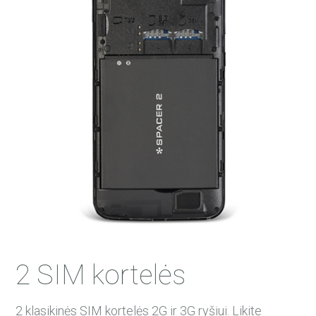
2 SIM kortelės
2 klasikinės SIM kortelės 2G ir 3G ryšiui. Likite