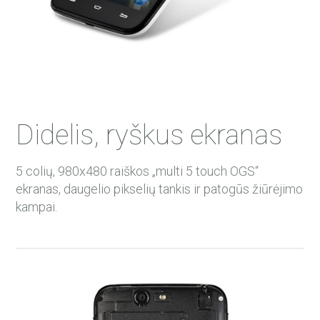
Didelis, ryškus ekranas
5 colių, 980х480 raiškos „multi 5 touch OGS“
ekranas, daugelio pikselių tankis ir patogūs žiūrėjimo
kampai.