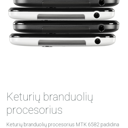
45 Mėn.
46 Mėn.
47 Mėn.
48 Mėn.
Keturių branduolių
procesorius
Keturių branduolių procesorius MTK 6582 padidina