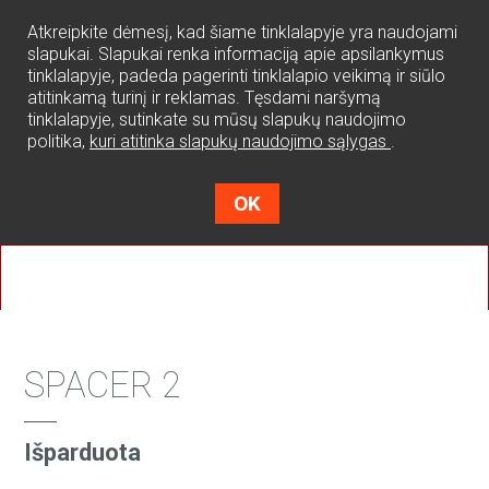
0
Atkreipkite dėmesį, kad šiame tinklalapyje yra naudojami
slapukai. Slapukai renka informaciją apie apsilankymus
tinklalapyje, padeda pagerinti tinklalapio veikimą ir siūlo
atitinkamą turinį ir reklamas. Tęsdami naršymą
tinklalapyje, sutinkate su mūsų slapukų naudojimo
politika,
kuri atitinka slapukų naudojimo sąlygas
.
OK
SPACER 2
Išparduota