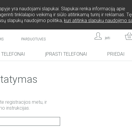
lapyje yra naudojami slapukai. Slapukai renka informaciją apie
rinti tinklalapio veikimą ir siūlo atitinkamą turinį ir reklamas. 
ūsų slapukų naudojimo politika,
kuri atitinka slapukų naudojimo 
Įeiti
MS
PARDUOTUVĖS
I TELEFONAI
ĮPRASTI TELEFONAI
PRIEDAI
NA!
NAUJIENA!
NAUJIENA!
statymas
te registracijos metu, ir
o instrukcijas.
L808
F
FREEDOM C105
BRICK
FREEDOM C100
CP10S