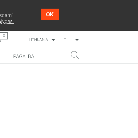
OK
Tęsdami
sąlygas
.
0
LITHUANIA
LT
WORLDWIDE
EN
PAGALBA
ESTONIA
RU
LATVIA
NAUJIENA!
PAIEŠKA
COSMO L707
CP09