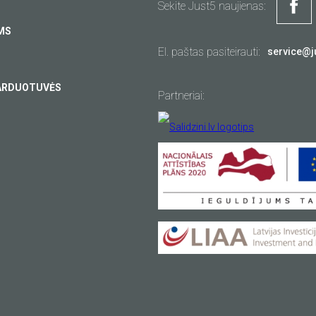
Sekite Just5 naujienas:
MS
El. paštas pasiteirauti:
service@j
ARDUOTUVĖS
Partneriai: