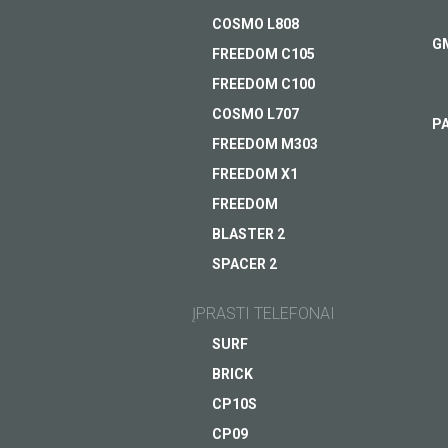
COSMO L808
G
FREEDOM C105
FREEDOM C100
COSMO L707
P
FREEDOM M303
FREEDOM X1
FREEDOM
BLASTER 2
SPACER 2
ĮPRASTI TELEFONAI
SURF
BRICK
CP10S
CP09