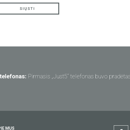
SIŲSTI
 M303
FREEDOM X1
FREEDOM
 telefonas:
Pirmasis „Just5“ telefonas buvo pradėtas
R 2
PIE MUS