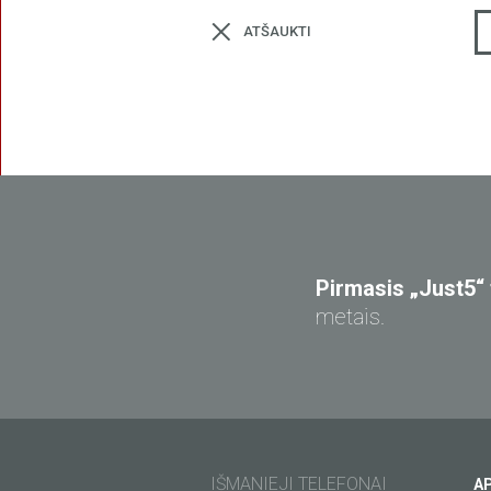
ATŠAUKTI
FREEDOM
Pirmasis „Just5“
SPACE
metais.
IŠMANIEJI TELEFONAI
A