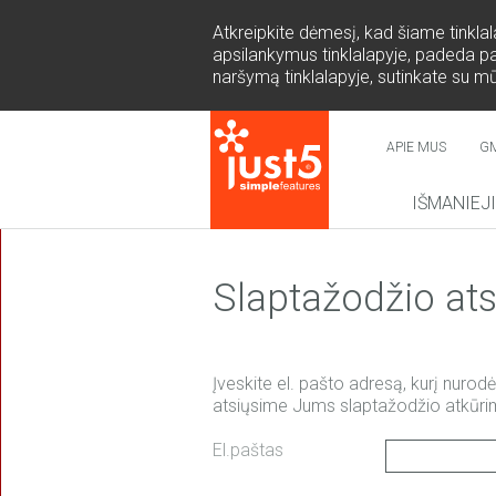
Atkreipkite dėmesį, kad šiame tinkla
apsilankymus tinklalapyje, padeda page
naršymą tinklalapyje, sutinkate su m
APIE MUS
G
IŠMANIEJ
NAUJIE
Slaptažodžio at
Įveskite el. pašto adresą, kurį nurodė
atsiųsime Jums slaptažodžio atkūrim
COSMO 
SUR
El.paštas