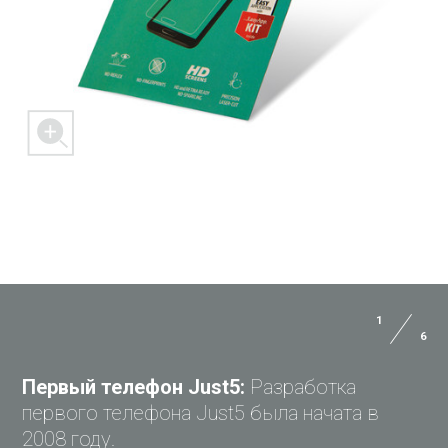
1
6
ЗАДАЙ ВОПРОС JUST5
Первый телефон Just5:
Разработка
первого телефона Just5 была начата в
2008 году.