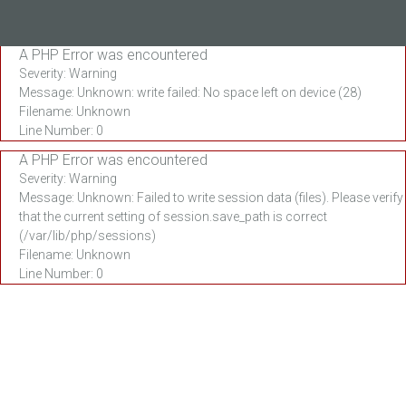
отказ у Вас есть право ниспользовать продукт
только для проверки работоспособности товара (в
A PHP Error was encountered
той же мере, как это можно было бы сделать перед
Severity: Warning
покупкой товара в обычном магазине).
Message: Unknown: write failed: No space left on device (28)
Воспользовавшись правом на отказ, Вы несёте
Filename: Unknown
ответственность за использование товара в степени,
Line Number: 0
превышающей необходимую для проверки
работоспособности товара, за использование
A PHP Error was encountered
товара в период действия права на отказ, не
Severity: Warning
совместым с принципом добросовестности, а также
Message: Unknown: Failed to write session data (files). Please verify
за снижение ценности, качества и надёжности
that the current setting of session.save_path is correct
товара.
(/var/lib/php/sessions)
Вы можете найти Бланк отказа на нашей
Filename: Unknown
официальной странице www.just5.com в разделе
Line Number: 0
ПОДДЕРЖКА.
Ваша обязанность в течении 14 дней с момента
отправки Интернет магазину www.just5.com бланка
отказа вернуть товар продавцу.
Если вы воспользовались правом на отказ, то Ваша
обязанность покрыть расходы, связанные с
доставкой товара назад продавцу.