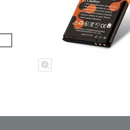
 M303
FREEDOM X1
FREEDOM
ER
SPACER 2