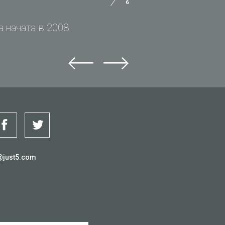
6
 начата в 2008
@just5.com