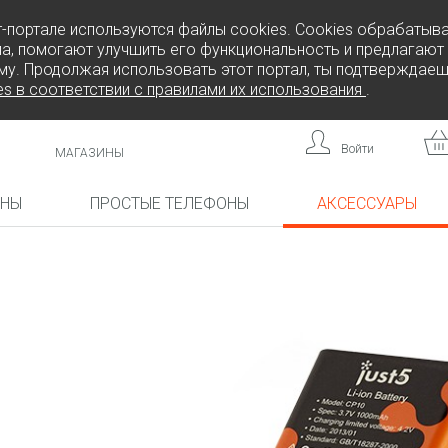
т-портале используются файлы cookies. Cookies обрабатыв
а, помогают улучшить его функциональность и предлагают
му. Продолжая использовать этот портал, ты подтверждаеш
es в соответствии с правилами их использования
.
Войти
МАГАЗИНЫ
ОНЫ
ПРОСТЫЕ ТЕЛЕФОНЫ
АКСЕССУАРЫ
КА!
НОВИНКА!
НОВИНКА!
L808
F
FREEDOM C105
BRICK
FREEDOM C100
CP10S