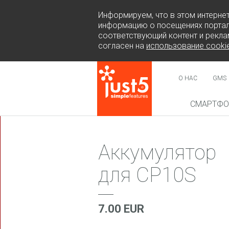
Информируем, что в этом интерне
информацию о посещениях портал
соответствующий контент и рекла
согласен на
использование cooki
О НАС
GMS
СМАРТФ
НОВИН
Аккумулятор
для CP10S
COSMO 
SUR
7.00 EUR