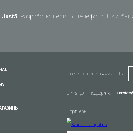
Just5:
Разработка первого телефона Just5 была
Задай вопрос Just5
Не можете найти ответ?
Задай свой вопрос и получи ответ на e-mail
Общие вопросы
Поддержка
Ваш вопрос
*
Оплата
 НАС
Следи за новостями Just5:
Доставка
MS
Гарантия
E-mail для поддержки:
service
Другое...
АГАЗИНЫ
Партнеры:
Ваш e-mail
*