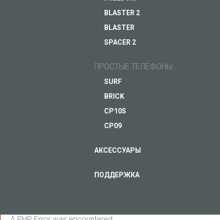
BLASTER 2
BLASTER
ЗАДАЙ ВОПРОС JUST5
SPACER 2
ПРОСТЫЕ ТЕЛЕФОНЫ
SURF
BRICK
CP10S
CP09
АКСЕССУАРЫ
ПОДДЕРЖКА
A PHP Error was encountered