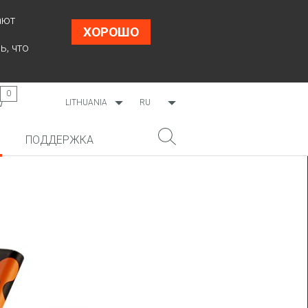
ают
ХОРОШО
ь, что
0
LITHUANIA
RU
WORLDWIDE
EN
ПОДДЕРЖКА
ESTONIA
LT
LATVIA
НОВИНКА!
ПОИСК
COSMO L707
CP09