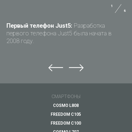
1
6
ЗАДАЙ ВОПРОС JUST5
Первый телефон Just5:
Разработка
первого телефона Just5 была начата в
2008 году.
Задай вопрос Just5
Не можете найти ответ?
Задай свой вопрос и получи ответ на e-mail
Общие вопросы
СМАРТФОНЫ
Поддержка
Ваш вопрос
*
COSMO L808
Оплата
FREEDOM C105
Доставка
FREEDOM C100
Гарантия
COSMO L707