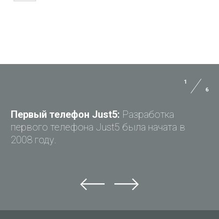
1
6
ЗАДАЙ ВОПРОС JUST5
Первый телефон Just5:
Разработка
первого телефона Just5 была начата в
2008 году.
Задай вопрос Just5
Не можете найти ответ?
Задай свой вопрос и получи ответ на e-mail