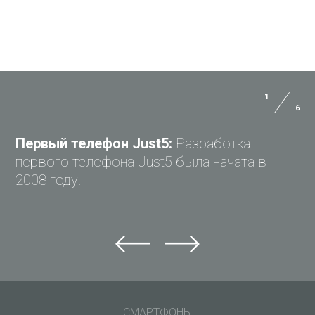
1
6
ЗАДАЙ ВОПРОС JUST5
Первый телефон Just5:
Разработка
первого телефона Just5 была начата в
2008 году.
Задай вопрос Just5
Не можете найти ответ?
Задай свой вопрос и получи ответ на e-mail
Общие вопросы
СМАРТФОНЫ