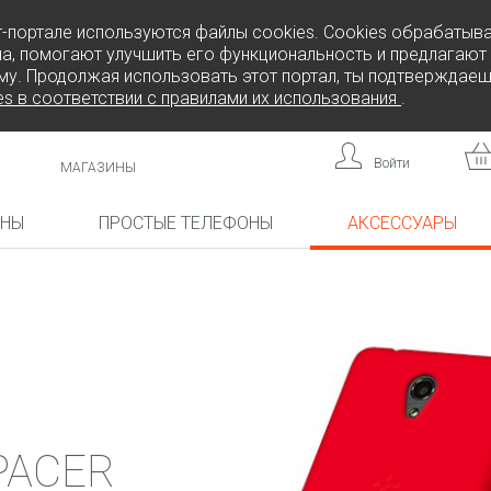
т-портале используются файлы cookies. Cookies обрабатыв
а, помогают улучшить его функциональность и предлагают
му. Продолжая использовать этот портал, ты подтверждаеш
es в соответствии с правилами их использования
.
Войти
МАГАЗИНЫ
ОНЫ
ПРОСТЫЕ ТЕЛЕФОНЫ
АКСЕССУАРЫ
КА!
НОВИНКА!
НОВИНКА!
L808
F
FREEDOM C105
BRICK
FREEDOM C100
CP10S
PACER