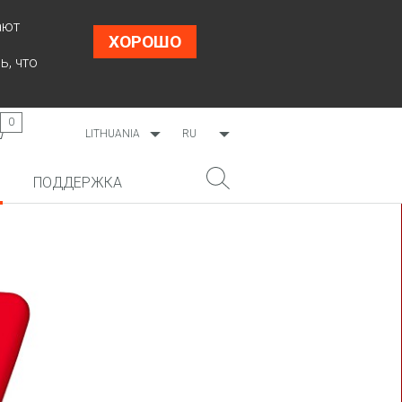
ают
ХОРОШО
ь, что
0
LITHUANIA
RU
WORLDWIDE
EN
ПОДДЕРЖКА
ESTONIA
LT
LATVIA
НОВИНКА!
ПОИСК
COSMO L707
CP09