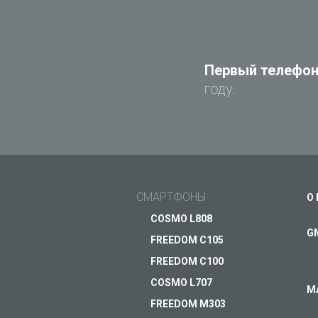
Первый телефон 
году.
СМАРТФОНЫ
О
COSMO L808
G
FREEDOM C105
FREEDOM C100
COSMO L707
М
FREEDOM M303