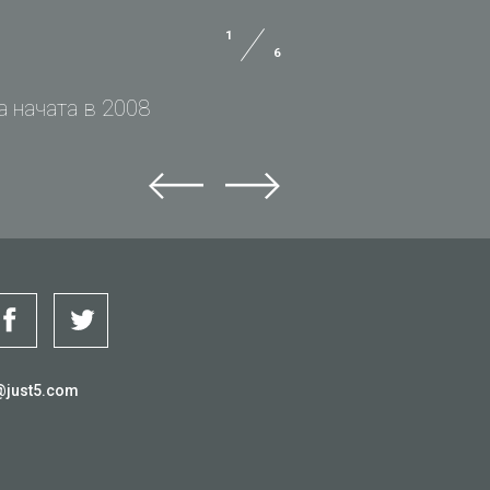
1
6
 начата в 2008
@just5.com