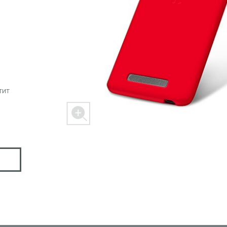
 M303
FREEDOM X1
FREEDOM
тит
ER
SPACER 2