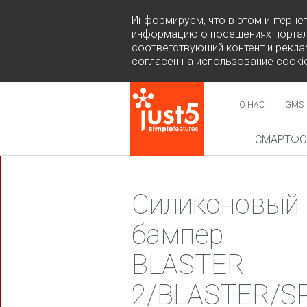
Информируем, что в этом интерне
информацию о посещениях портал
соответствующий контент и рекла
согласен на
использование cooki
О НАС
GMS
СМАРТФ
НОВИН
Силиконовый
бампер
BLASTER
COSMO 
SUR
2/BLASTER/S