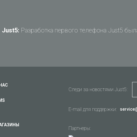
Just5:
Разработка первого телефона Just5 была
Задай вопрос Just5
Не можете найти ответ?
Задай свой вопрос и получи ответ на e-mail
Общие вопросы
Поддержка
Ваш вопрос
*
Оплата
 НАС
Следи за новостями Just5:
Доставка
MS
Гарантия
E-mail для поддержки:
service
Другое...
АГАЗИНЫ
Партнеры: