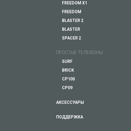
FREEDOM X1
FREEDOM
BLASTER 2
BLASTER
ЗАДАЙ ВОПРОС JUST5
SPACER 2
ПРОСТЫЕ ТЕЛЕФОНЫ
SURF
BRICK
CP10S
CP09
АКСЕССУАРЫ
ПОДДЕРЖКА