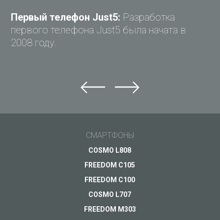
Первый телефон Just5:
Разработка
первого телефона Just5 была начата в
2008 году.
Задай вопрос Just5
Не можете найти ответ?
Задай свой вопрос и получи ответ на e-mail
Общие вопросы
СМАРТФОНЫ
Поддержка
Ваш вопрос
*
COSMO L808
Оплата
FREEDOM C105
Доставка
FREEDOM C100
Гарантия
COSMO L707
FREEDOM M303
Другое...