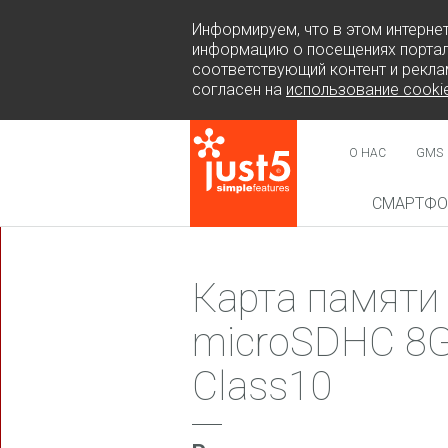
Информируем, что в этом интерне
информацию о посещениях портал
соответствующий контент и рекла
согласен на
использование cooki
О НАС
GMS
СМАРТФ
НОВИН
Карта памяти
microSDHC 8G
Class10
COSMO 
SUR