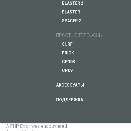
BLASTER 2
Распродано
BLASTER
ЗАДАЙ ВОПРОС JUST5
SPACER 2
ПОДРОБНЕЕ
ПРОСТЫЕ ТЕЛЕФОНЫ
SURF
BRICK
CP10S
CP09
АКСЕССУАРЫ
ПОДДЕРЖКА
A PHP Error was encountered