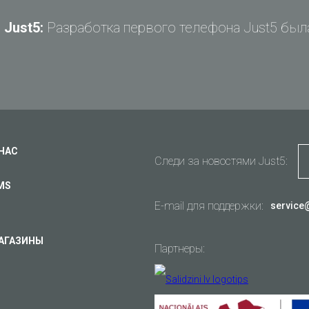
Just5:
Разработка первого телефона Just5 была
Задай вопрос Just5
Не можете найти ответ?
Задай свой вопрос и получи ответ на e-mail
Общие вопросы
Поддержка
Ваш вопрос
*
Оплата
 НАС
Следи за новостями Just5:
Доставка
MS
Гарантия
E-mail для поддержки:
service
Другое...
АГАЗИНЫ
Партнеры:
он в
Ваш e-mail
*
се