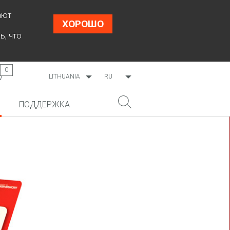
ают
ХОРОШО
ь, что
0
LITHUANIA
RU
WORLDWIDE
EN
ПОДДЕРЖКА
ESTONIA
LT
LATVIA
НОВИНКА!
ПОИСК
COSMO L707
CP09