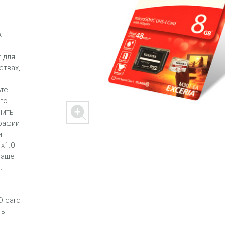
A
 для
 M303
FREEDOM X1
FREEDOM
ствах,
ьте
го
нить
графии
и
x1.0
ER
SPACER 2
ваше
.
D card
ть