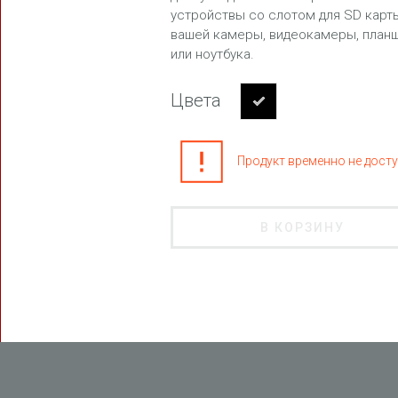
устройствы со слотом для SD карт
вашей камеры, видеокамеры, план
или ноутбука.
Цвета
Продукт временно не досту
В КОРЗИНУ