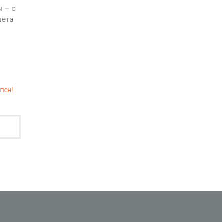
ы – с
шета
пен!