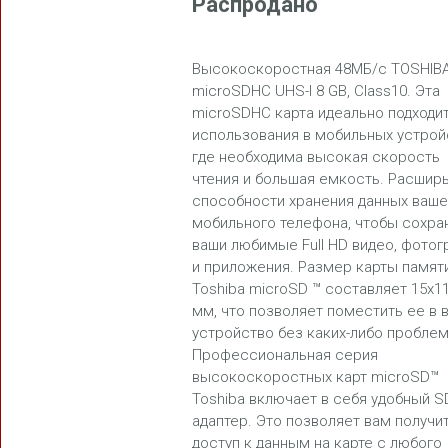
Распродано
Высокоскоростная 48МБ/с TOSHIB
microSDHC UHS-I 8 GB, Class10. Эта
microSDHC карта идеально подходит
FREEDOM
использования в мобильных устрой
где необходима высокая скорость
чтения и большая емкость. Расшир
способности хранения данных ваше
мобильного телефона, чтобы сохра
ваши любимые Full HD видео, фото
и приложения. Размер карты памят
Toshiba microSD ™ составляет 15x11
BLAST
мм, что позволяет поместить ее в 
устройство без каких-либо проблем
Профессиональная серия
высокоскоростных карт microSD™
Toshiba включает в себя удобный S
адаптер. Это позволяет вам получи
доступ к данным на карте с любого