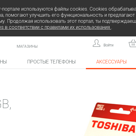
т-портале используются файлы cookies. Cookies обрабатыв
а, помогают улучшить его функциональность и предлагают
му. Продолжая использовать этот портал, ты подтверждаеш
es в соответствии с правилами их использования
.
Войти
МАГАЗИНЫ
ОНЫ
ПРОСТЫЕ ТЕЛЕФОНЫ
АКСЕССУАРЫ
КА!
НОВИНКА!
НОВИНКА!
B,
L808
F
FREEDOM C105
BRICK
FREEDOM C100
CP10S