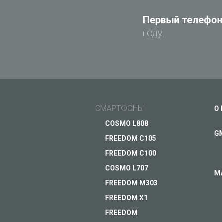
Первый телефон 
году.
СМАРТФОНЫ
О
COSMO L808
G
FREEDOM C105
FREEDOM C100
COSMO L707
М
FREEDOM M303
FREEDOM X1
Современный 4G смартф
FREEDOM
металлическом корпу