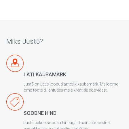
Miks Just5?
LÄTI KAUBAMÄRK
Just5 on Lätis loodud ametlik kaubamärk. Me loome
oma tooteid, lähtudes meie klientide soovidest.
SOODNE HIND
Just5 pakub soodsa hinnaga disainerite loodud
esmaklassilise kvaliteediga telefone.