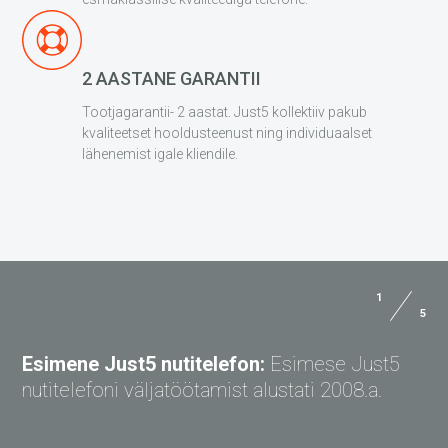
2 AASTANE GARANTII
Tootjagarantii- 2 aastat. Just5 kollektiiv pakub
kvaliteetset hooldusteenust ning individuaalset
lähenemist igale kliendile.
1
5
Esimene Just5 nutitelefon:
Esimese Just5
nutitelefoni väljatöötamist alustati 2008.a.