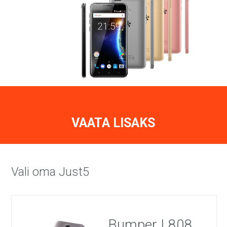
VAATA LISAKS
Vali oma Just5
Bumper L808