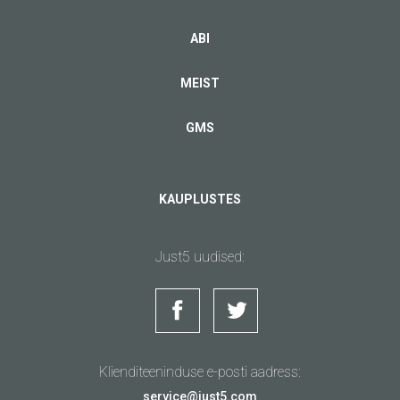
ABI
MEIST
GMS
KAUPLUSTES
Just5 uudised:
Klienditeeninduse e-posti aadress:
service@just5.com