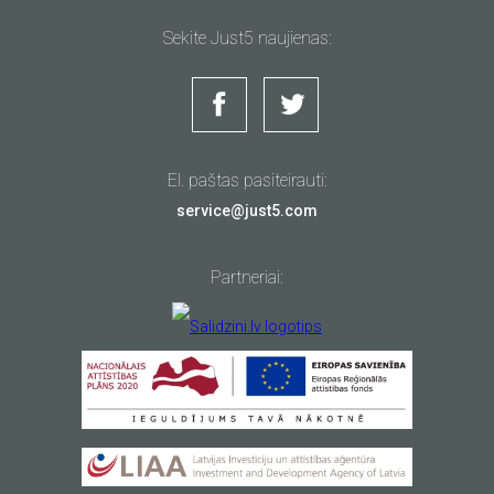
Sekite Just5 naujienas:
El. paštas pasiteirauti:
service@just5.com
Partneriai: