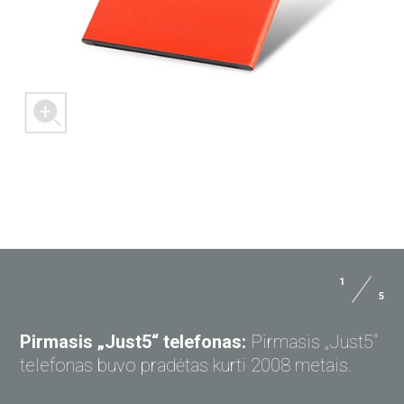
1
5
KLAUSKITE „JUST5“
Pirmasis „Just5“ telefonas:
Pirmasis „Just5“
telefonas buvo pradėtas kurti 2008 metais.