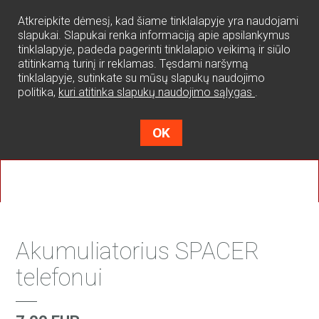
0
Atkreipkite dėmesį, kad šiame tinklalapyje yra naudojami
slapukai. Slapukai renka informaciją apie apsilankymus
tinklalapyje, padeda pagerinti tinklalapio veikimą ir siūlo
atitinkamą turinį ir reklamas. Tęsdami naršymą
tinklalapyje, sutinkate su mūsų slapukų naudojimo
politika,
kuri atitinka slapukų naudojimo sąlygas
.
OK
Akumuliatorius SPACER
telefonui