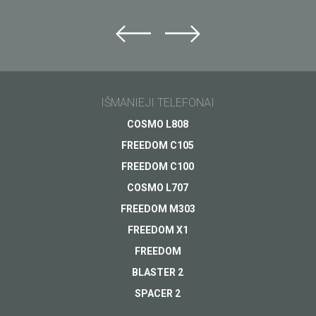
Klauskite „Just5“
Nepavyko rasti atsakymo?
Klauskite ir gaukite atsakymą el. paštu.
IŠMANIEJI TELEFONAI
Pagalba
COSMO L808
Apmokėjimas
Jūsų klausimas
*
FREEDOM C105
Pristatymas
FREEDOM C100
Garantija
COSMO L707
Kitas...
FREEDOM M303
FREEDOM X1
FREEDOM
BLASTER 2
SPACER 2
Jūsų el.pašto adresas
*