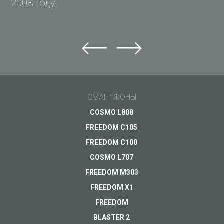
2008 году.
Задай вопрос Just5
Не можете найти ответ?
Задай свой вопрос и получи ответ на e-mail
Общие вопросы
СМАРТФОНЫ
Поддержка
Ваш вопрос
*
COSMO L808
Оплата
FREEDOM C105
Доставка
FREEDOM C100
Гарантия
COSMO L707
FREEDOM M303
Другое...
FREEDOM X1
FREEDOM
BLASTER 2
Ваш e-mail
*