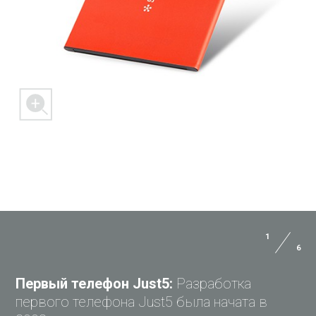
1
6
ЗАДАЙ ВОПРОС JUST5
Первый телефон Just5:
Разработка
первого телефона Just5 была начата в