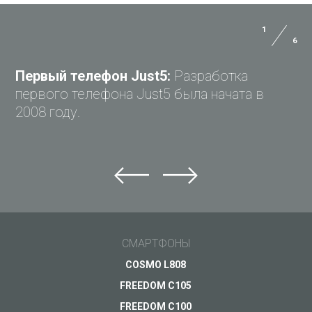
1
6
ЗАДАЙ ВОПРОС JUST5
Первый телефон Just5:
Разработка
первого телефона Just5 была начата в
2008 году.
Задай вопрос Just5
Не можете найти ответ?
Задай свой вопрос и получи ответ на e-mail
Ассистент для
насыщенных
Общие вопросы
СМАРТФОНЫ
будней
Поддержка
Ваш вопрос
*
COSMO L808
Скоро в продаже
Оплата
FREEDOM C105
Доставка
FREEDOM C100
ПОДРОБНЕЕ