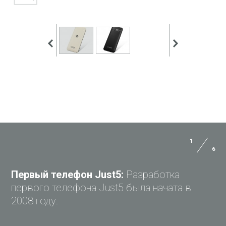
1
6
ЗАДАЙ ВОПРОС JUST5
Первый телефон Just5:
Разработка
первого телефона Just5 была начата в
2008 году.