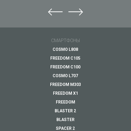
Задай вопрос Just5
Не можете найти ответ?
Задай свой вопрос и получи ответ на e-mail
Современный 4G
смартфон в
Общие вопросы
СМАРТФОНЫ
металлическом
Поддержка
Ваш вопрос
*
корпусе
COSMO L808
Оплата
Распродано
FREEDOM C105
Доставка
FREEDOM C100
ПОДРОБНЕЕ
Гарантия
COSMO L707
FREEDOM M303
Другое...
FREEDOM X1
FREEDOM
BLASTER 2
Ваш e-mail
*
BLASTER
SPACER 2