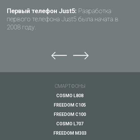
Первый телефон Just5:
Разработка
первого телефона Just5 была начата в
2008 году.
Задай вопрос Just5
Не можете найти ответ?
Задай свой вопрос и получи ответ на e-mail
Общие вопросы
СМАРТФОНЫ
Поддержка
Ваш вопрос
*
COSMO L808
Оплата
FREEDOM C105
Доставка
FREEDOM C100
Гарантия
COSMO L707
FREEDOM M303
Другое...