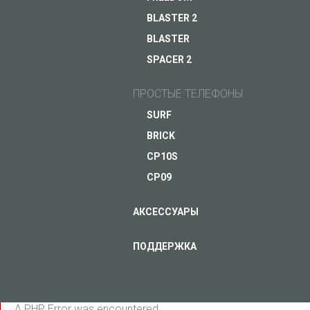
BLASTER 2
BLASTER
ЗАДАЙ ВОПРОС JUST5
SPACER 2
ПРОСТЫЕ ТЕЛЕФОНЫ
SURF
BRICK
CP10S
CP09
АКСЕССУАРЫ
ПОДДЕРЖКА
A PHP Error was encountered