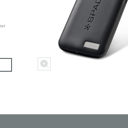
тит
 M303
FREEDOM X1
FREEDOM
ER
SPACER 2