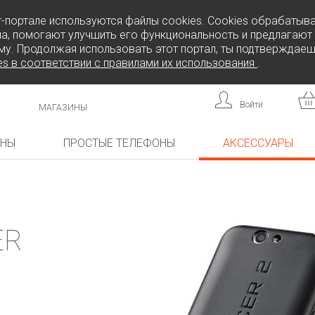
т-портале используются файлы cookies. Cookies обрабатыв
а, помогают улучшить его функциональность и предлагают
му. Продолжая использовать этот портал, ты подтверждаеш
es в соответствии с правилами их использования
.
Войти
МАГАЗИНЫ
ОНЫ
ПРОСТЫЕ ТЕЛЕФОНЫ
АКСЕССУАРЫ
КА!
НОВИНКА!
НОВИНКА!
ER
L808
F
FREEDOM C105
BRICK
FREEDOM C100
CP10S