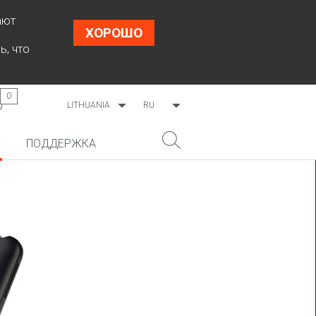
ают
ХОРОШО
ь, что
0
LITHUANIA
RU
WORLDWIDE
EN
ПОДДЕРЖКА
ESTONIA
LT
LATVIA
НОВИНКА!
ПОИСК
COSMO L707
CP09