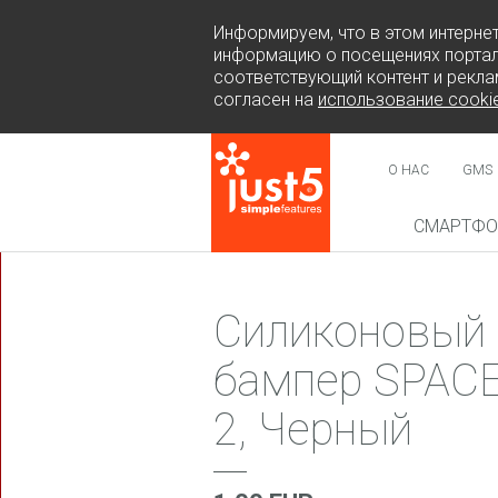
Информируем, что в этом интерне
информацию о посещениях портал
соответствующий контент и рекла
согласен на
использование cooki
О НАС
GMS
СМАРТФ
НОВИН
Силиконовый
бампер SPAC
2, Черный
COSMO 
SUR