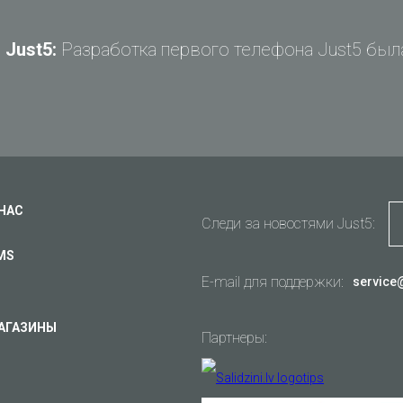
Just5:
Разработка первого телефона Just5 была
Задай вопрос Just5
Не можете найти ответ?
Задай свой вопрос и получи ответ на e-mail
Общие вопросы
Поддержка
Ваш вопрос
*
Оплата
 НАС
Следи за новостями Just5:
Доставка
MS
Гарантия
E-mail для поддержки:
service
Другое...
АГАЗИНЫ
Партнеры:
Ваш e-mail
*