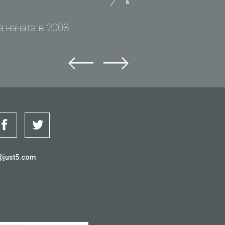
6
 начата в 2008
@just5.com