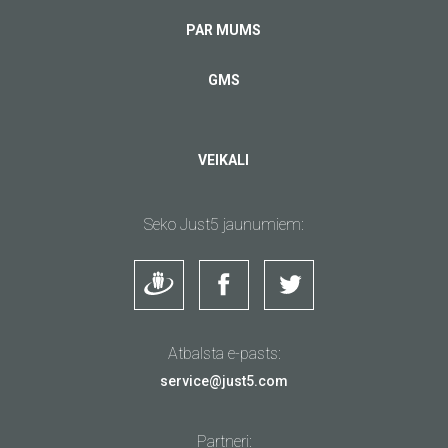
PAR MUMS
GMS
VEIKALI
Seko Just5 jaunumiem:
Atbalsta e-pasts:
service@just5.com
Partneri: