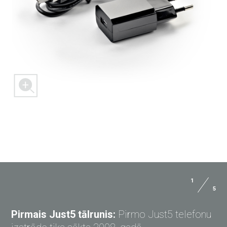
1
5
UZDOD JAUTĀJUMU JUST5
Pirmais Just5 tālrunis:
Pirmo Just5 telefonu