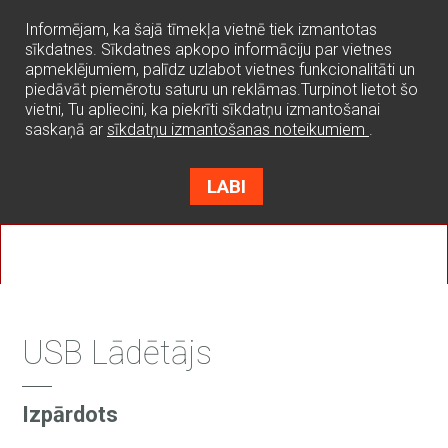
0
Informējam, ka šajā tīmekļa vietnē tiek izmantotas
sīkdatnes. Sīkdatnes apkopo informāciju par vietnes
apmeklējumiem, palīdz uzlabot vietnes funkcionalitāti un
piedāvāt piemērotu saturu un reklāmas.Turpinot lietot šo
vietni, Tu apliecini, ka piekrīti sīkdatņu izmantošanai
saskaņā ar
sīkdatņu izmantošanas noteikumiem
.
LABI
USB Lādētājs
Izpārdots