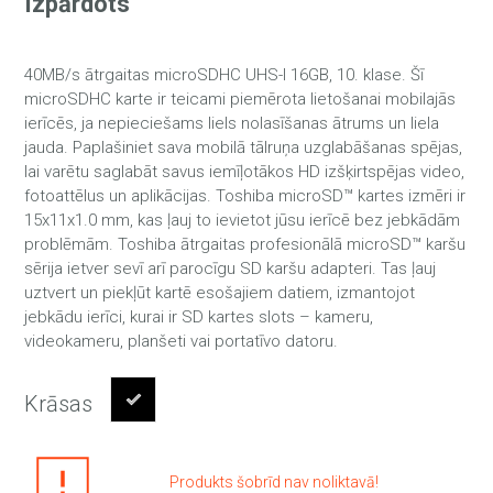
Izpārdots
40MB/s ātrgaitas microSDHC UHS-I 16GB, 10. klase. Šī
microSDHC karte ir teicami piemērota lietošanai mobilajās
ierīcēs, ja nepieciešams liels nolasīšanas ātrums un liela
jauda. Paplašiniet sava mobilā tālruņa uzglabāšanas spējas,
lai varētu saglabāt savus iemīļotākos HD izšķirtspējas video,
fotoattēlus un aplikācijas. Toshiba microSD™ kartes izmēri ir
15x11x1.0 mm, kas ļauj to ievietot jūsu ierīcē bez jebkādām
problēmām. Toshiba ātrgaitas profesionālā microSD™ karšu
sērija ietver sevī arī parocīgu SD karšu adapteri. Tas ļauj
uztvert un piekļūt kartē esošajiem datiem, izmantojot
jebkādu ierīci, kurai ir SD kartes slots – kameru,
videokameru, planšeti vai portatīvo datoru.
Krāsas
Produkts šobrīd nav noliktavā!