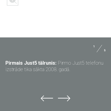
1
5
UZDOD JAUTĀJUMU JUST5
Pirmais Just5 tālrunis:
Pirmo Just5 telefonu
izstrāde tika sākta 2008. gadā.
Uzdod jautājumu Just5
Nevari atrast atbildi?
Uzdod jautājumu šeit un saņem atbildi savā