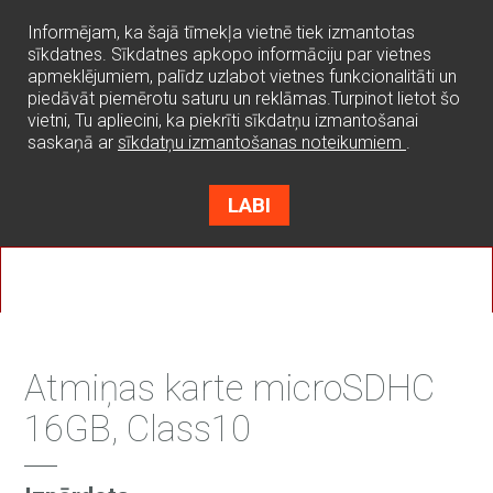
0
Informējam, ka šajā tīmekļa vietnē tiek izmantotas
sīkdatnes. Sīkdatnes apkopo informāciju par vietnes
apmeklējumiem, palīdz uzlabot vietnes funkcionalitāti un
piedāvāt piemērotu saturu un reklāmas.Turpinot lietot šo
vietni, Tu apliecini, ka piekrīti sīkdatņu izmantošanai
saskaņā ar
sīkdatņu izmantošanas noteikumiem
.
LABI
Atmiņas karte microSDHC
16GB, Class10