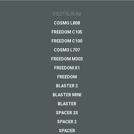
Mūsdienīgs 4G
epastā!
viedtālrunis
VIEDTĀLRUŅI
metāla korpusā
Vispārīgi jautājumi
COSMO L808
Izpārdots
Atbalsts
Tavs jautājums
*
FREEDOM C105
Apmaksa
FREEDOM C100
SKATĪT
Piegāde
COSMO L707
Garantija
FREEDOM M303
Cits...
FREEDOM X1
FREEDOM
BLASTER 2
BLASTER MINI
Tavs E-pasts
*
BLASTER
SPACER 2S
SPACER 2
SPACER