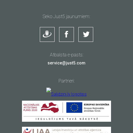
Seko Just5 jaunumiem:
Atbalsta e-pasts:
service@just5.com
Partneri: