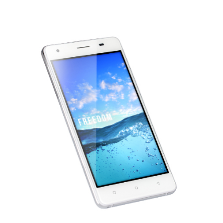
ОСОБЕННОСТИ
21 Мес
CПЕЦИФИКАЦИЯ
22 Мес
AКСЕССУАРЫ
23 Мес
ПОДДЕРЖКА
24 Мес
25 Мес
26 Мес
27 Мес
28 Мес
29 Мес
30 Мес
31 Мес
32 Мес
33 Мес