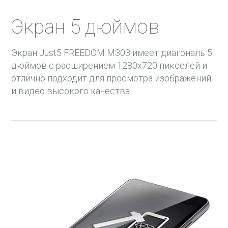
34 Мес
Экран 5 дюймов
35 Мес
36 Мес
Экран Just5 FREEDOM M303 имеет диагональ 5
37 Мес
дюймов с расширением 1280x720 пикселей и
38 Мес
отлично подходит для просмотра изображений
и видео высокого качества.
39 Мес
40 Мес
41 Мес
42 Мес
43 Мес
44 Мес
45 Мес
46 Мес