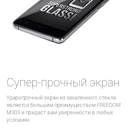
47 Мес
48 Мес
Супер-прочный экран
Ударопрочный экран из закалённого стекла
является большим преимуществом FREEDOM
M303 и придаст вам уверенности в любых
условиях.