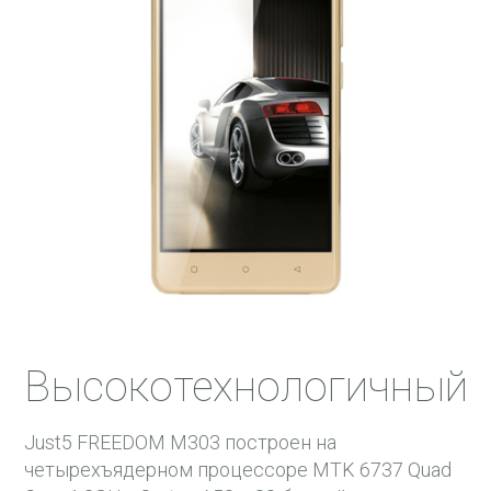
Высокотехнологичный
Just5 FREEDOM М303 построен на
четырехъядерном процессоре MTK 6737 Quad