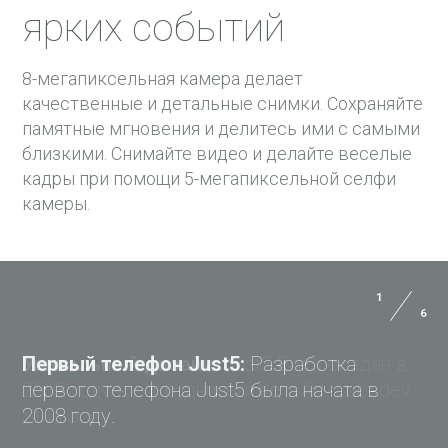
ярких событий
8-мегапиксельная камера делает
качественные и детальные снимки. Сохраняйте
памятные мгновения и делитесь ими с самыми
близкими. Снимайте видео и делайте веселые
кадры при помощи 5-мегапиксельной селфи
камеры.
2
6
Размер:
144.6*72*9.3 мм
ИНСТРУКЦИЯ ПОЛЬЗОВАТЕЛЯ
Вес:
165 г с батареей
Уникальный дизайн:
Just5 Brick создан в
ОПЛАТА
2013 году в сотрудничестве с Art. Lebedev
Studio.
ДОСТАВКА