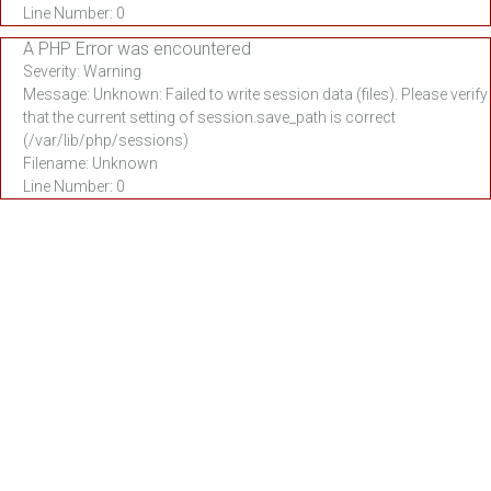
ПОДРОБНЕЕ
ПОДРОБНЕЕ
Line Number: 0
A PHP Error was encountered
Severity: Warning
Message: Unknown: Failed to write session data (files). Please verify
that the current setting of session.save_path is correct
(/var/lib/php/sessions)
Filename: Unknown
Line Number: 0
Компактный 4G
смартфон с
невероятными
Взрывной 4G по
возможностями
нереальной цене
Распродано
Распродано