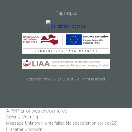
ПОДРОБНЕЕ
ПОДРОБНЕЕ
Партнеры:
Copyright © 2009-2012 Just5. All right reserved.
Смартфон
4G смартфон на
небывалой
каждый день
мощности с 4G
A PHP Error was encountered
Severity: Warning
Цена 119.00 EUR
Распродано
Message: Unknown: write failed: No space left on device (28)
Filename: Unknown