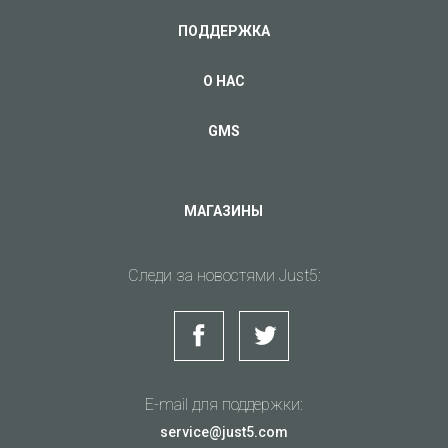
ПОДРОБНЕЕ
ПОДРОБНЕЕ
ПОДДЕРЖКА
О НАС
GMS
МАГАЗИНЫ
Следи за новостями Just5:
Современный 4G
Очень мощный
смартфон в
смартфон с
металлическом
большой
корпусе
памятью
E-mail для поддержки:
Распродано
Цена 129.00 EUR
service@just5.com