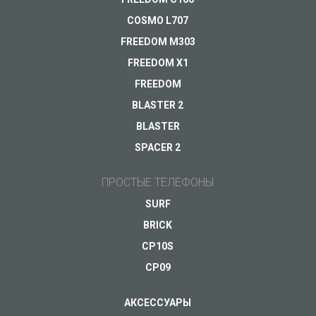
Гарантия
COSMO L707
FREEDOM M303
Другое...
FREEDOM X1
FREEDOM
BLASTER 2
Ваш e-mail
*
BLASTER
SPACER 2
ПРОСТЫЕ ТЕЛЕФОНЫ
SURF
Инновация
BRICK
Отзывчивый
завтрашнего дня
помощник для
в твоем
CP10S
занятых будней
смартфоне
CP09
Скоро в продаже
Скоро в продаже
АКСЕССУАРЫ