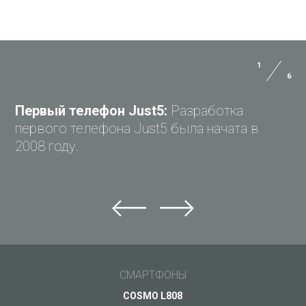
1
6
ЗАДАЙ ВОПРОС JUST5
Первый телефон Just5:
Разработка
первого телефона Just5 была начата в
2008 году.
Задай вопрос Just5
Не можете найти ответ?
Задай свой вопрос и получи ответ на e-mail
Общие вопросы
СМАРТФОНЫ
Поддержка
Ваш вопрос
*
COSMO L808