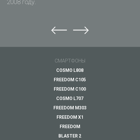
2008 году.
Задай вопрос Just5
Не можете найти ответ?
Задай свой вопрос и получи ответ на e-mail
Общие вопросы
СМАРТФОНЫ
Поддержка
Ваш вопрос
*
COSMO L808
Оплата
FREEDOM C105
Доставка
FREEDOM C100
Гарантия
COSMO L707
FREEDOM M303
Другое...
FREEDOM X1
FREEDOM
BLASTER 2
Ваш e-mail
*