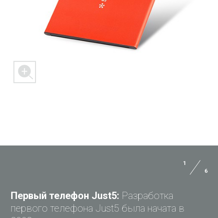
1
6
ЗАДАЙ ВОПРОС JUST5
Первый телефон Just5:
Разработка
первого телефона Just5 была начата в